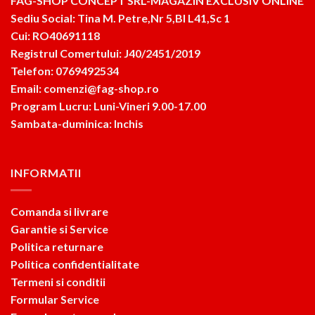
FAG-SHOP CONCEPT SRL-MAGAZIN EXCLUSIV ONLINE
Sediu Social: Tina M. Petre,Nr 5,Bl L41,Sc 1
Cui: RO40691118
Registrul Comertului: J40/2451/2019
Telefon: 0769492534
Email: comenzi@fag-shop.ro
Program Lucru: Luni-Vineri 9.00-17.00
Sambata-duminica: Inchis
INFORMATII
Comanda si livrare
Garantie si Service
Politica returnare
Politica confidentialitate
Termeni si conditii
Formular Service