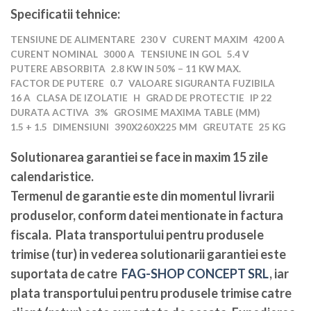
Specificatii tehnice:
TENSIUNE DE ALIMENTARE
230 V
CURENT MAXIM
4200 A
CURENT NOMINAL
3000 A
TENSIUNE IN GOL
5.4 V
PUTERE ABSORBITA
2.8 KW IN 50% – 11 KW MAX.
FACTOR DE PUTERE
0.7
VALOARE SIGURANTA FUZIBILA
16 A
CLASA DE IZOLATIE
H
GRAD DE PROTECTIE
IP 22
DURATA ACTIVA
3%
GROSIME MAXIMA TABLE (MM)
1.5 + 1.5
DIMENSIUNI
390X260X225 MM
GREUTATE
25 KG
Solutionarea garantiei se face in maxim 15 zile
calendaristice
.
Termenul de garantie este din momentul livrarii
produselor, conform datei mentionate in factura
fiscala. Plata transportului pentru produsele
trimise (tur) in vederea solutionarii garantiei este
suportata de catre
FAG-SHOP CONCEPT SRL
, iar
plata transportului pentru produsele trimise catre