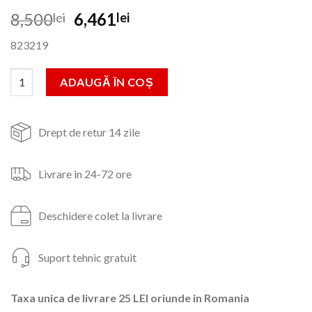
Prețul
Prețul
8,500
6,461
lei
lei
inițial
curent
823219
a
este:
fost:
6,461lei.
Cantitate Aparat sudura in puncte TELWIN DIGITAL CAR SPOT
ADAUGĂ ÎN COȘ
8,500lei.
Drept de retur 14 zile
Livrare in 24-72 ore
Deschidere colet la livrare
Suport tehnic gratuit
Taxa unica de livrare 25 LEI oriunde in Romania