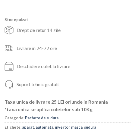
fost:
810lei.
935lei.
Stoc epuizat
Drept de retur 14 zile
Livrare in 24-72 ore
Deschidere colet la livrare
Suport tehnic gratuit
Taxa unica de livrare 25 LEI oriunde in Romania
*taxa unica se aplica coletelor sub 10Kg
Categorie:
Pachete de sudura
Etichete:
aparat
,
automata
,
invertor
,
masca
,
sudura