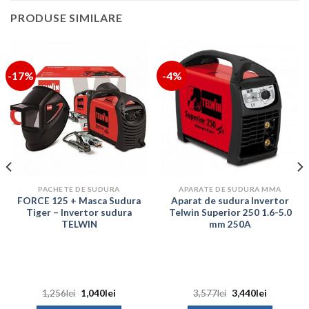
PRODUSE SIMILARE
-17%
-4%
PACHETE DE SUDURA
APARATE DE SUDURA MMA
FORCE 125 + Masca Sudura
Aparat de sudura Invertor
Tiger – Invertor sudura
Telwin Superior 250 1.6-5.0
TELWIN
mm 250A
Prețul
Prețul
Prețul
Prețul
1,256
lei
1,040
lei
3,577
lei
3,440
lei
inițial
curent
inițial
curent