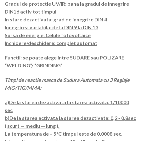
Gradul de protectie UV/IR: pana la gradul de innegrire
DIN16 activ tot timpul
In stare dezactivata: grad de innegrire DIN 4
Innegrirea variabila: de la DIN 9 la DIN 13
Sursa de energie: Celule fotovoltaice
Inchidere/deschidere: complet automat
Functii: se poate alege intre SUDARE sau POLIZARE
“WELDING”/ “GRINDING”
Timpi de reactie masca de Sudura Automata cu 3 Reglaje
MIG/TIG/MMA:
a)De la starea dezactivata la starea activata: 1/10000
sec
b)De la starea activata la starea dezactivata: 0,2~ 0,8sec
( scurt — mediu — lung ).
La temperatura de – 5°C timpul este de 0,0008 sec.