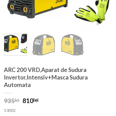
ARC 200 VRD,Aparat de Sudura
Invertor,Intensiv+Masca Sudura
Automata
Prețul
Prețul
935
810
lei
lei
inițial
curent
53002
a
este: