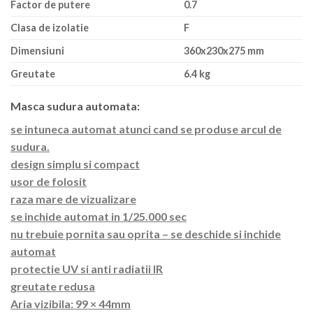
Factor de putere
0.7
Clasa de izolatie
F
Dimensiuni
360x230x275 mm
Greutate
6.4 kg
Masca sudura automata:
se intuneca automat atunci cand se produse arcul de
sudura.
design simplu si compact
usor de folosit
raza mare de vizualizare
se inchide automat in 1/25.000 sec
nu trebuie pornita sau oprita – se deschide si inchide
automat
protectie UV si anti radiatii IR
greutate redusa
Aria vizibila: 99 × 44mm