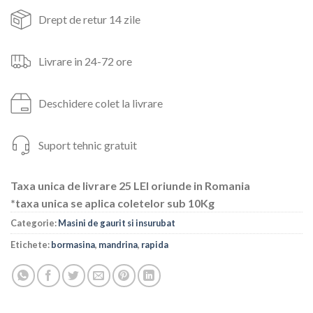
523lei.
Drept de retur 14 zile
Livrare in 24-72 ore
Deschidere colet la livrare
Suport tehnic gratuit
Taxa unica de livrare 25 LEI oriunde in Romania
*taxa unica se aplica coletelor sub 10Kg
Categorie:
Masini de gaurit si insurubat
Etichete:
bormasina
,
mandrina
,
rapida