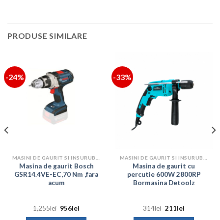
PRODUSE SIMILARE
-24%
-33%
MASINI DE GAURIT SI INSURUBAT
MASINI DE GAURIT SI INSURUBAT
Masina de gaurit Bosch
Masina de gaurit cu
GSR14.4VE-EC,70 Nm ,fara
percutie 600W 2800RP
acum
Bormasina Detoolz
Prețul
Prețul
Prețul
Prețul
1,255
lei
956
lei
314
lei
211
lei
inițial
curent
inițial
curent