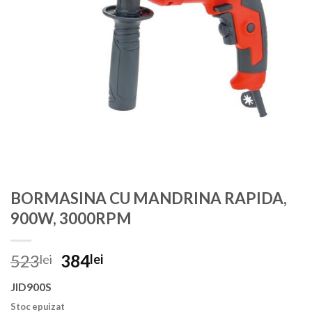
BORMASINA CU MANDRINA RAPIDA,
900W, 3000RPM
Prețul
Prețul
523
384
lei
lei
inițial
curent
JID900S
a
este:
fost:
384lei.
Stoc epuizat