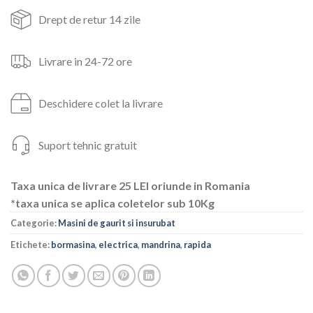
422lei.
Drept de retur 14 zile
Livrare in 24-72 ore
Deschidere colet la livrare
Suport tehnic gratuit
Taxa unica de livrare 25 LEI oriunde in Romania
*taxa unica se aplica coletelor sub 10Kg
Categorie:
Masini de gaurit si insurubat
Etichete:
bormasina
,
electrica
,
mandrina
,
rapida