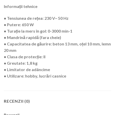
Informații tehnice
•
Tensiunea de rețea
: 230 V~ 50 Hz
•
Putere
: 650 W
•
Turație la mers în gol
: 0-3000 min-1
•
Mandrină rapidă
(fara cheie)
•
Capacitatea de găurire
: beton 13 mm, oțel 10 mm, lemn
20 mm
•
Clasa de protecție
: II
•
Greutate
: 1,8 kg
•
Limitator de adâncime
•
Utilizare
: hobby, lucrări casnice
RECENZII (0)
Recenzii