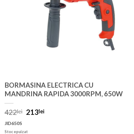
BORMASINA ELECTRICA CU
MANDRINA RAPIDA 3000RPM, 650W
Prețul
Prețul
422
213
lei
lei
inițial
curent
JID650S
a
este:
fost:
213lei.
Stoc epuizat