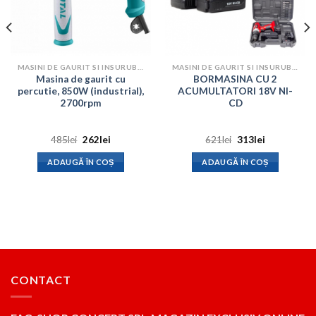
MASINI DE GAURIT SI INSURUBAT
MASINI DE GAURIT SI INSURUBAT
Masina de gaurit cu
BORMASINA CU 2
percutie, 850W (industrial),
ACUMULTATORI 18V NI-
2700rpm
CD
Prețul
Prețul
Prețul
Prețul
485
lei
262
lei
621
lei
313
lei
inițial
curent
inițial
curent
a
este:
a
este:
ADAUGĂ ÎN COȘ
ADAUGĂ ÎN COȘ
fost:
262lei.
fost:
313lei.
485lei.
621lei.
CONTACT