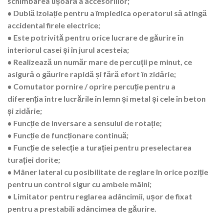
schimbarea ușoară a accesoriilor;
• Dublă izolație pentru a împiedica operatorul să atingă
accidental firele electrice;
• Este potrivită pentru orice lucrare de găurire în
interiorul casei și în jurul acesteia;
• Realizează un număr mare de percuții pe minut, ce
asigură o găurire rapidă și fără efort în zidărie;
• Comutator pornire / oprire percuție pentru a
diferenția între lucrările în lemn și metal și cele în beton
și zidărie;
• Funcție de inversare a sensului de rotație;
• Funcție de funcționare continuă;
• Funcție de selecție a turației pentru preselectarea
turației dorite;
• Mâner lateral cu posibilitate de reglare în orice poziție
pentru un control sigur cu ambele mâini;
• Limitator pentru reglarea adâncimii, ușor de fixat
pentru a prestabili adâncimea de găurire.