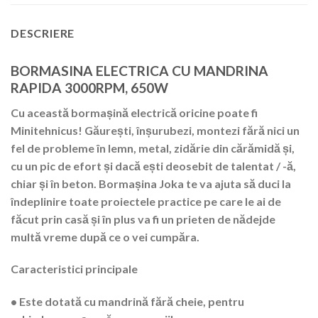
DESCRIERE
BORMASINA ELECTRICA CU MANDRINA
RAPIDA 3000RPM, 650W
Cu această bormașină electrică oricine poate fi
Minitehnicus! Găurești, înșurubezi, montezi fără nici un
fel de probleme în lemn, metal, zidărie din cărămidă și,
cu un pic de efort și dacă ești deosebit de talentat / -ă,
chiar și în beton. Bormașina Joka te va ajuta să duci la
îndeplinire toate proiectele practice pe care le ai de
făcut prin casă și în plus va fi un prieten de nădejde
multă vreme după ce o vei cumpăra.
Caracteristici principale
• Este dotată cu mandrină fără cheie, pentru