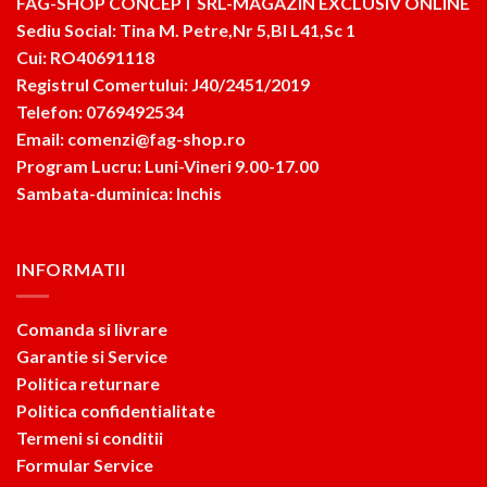
FAG-SHOP CONCEPT SRL-MAGAZIN EXCLUSIV ONLINE
Sediu Social: Tina M. Petre,Nr 5,Bl L41,Sc 1
Cui: RO40691118
Registrul Comertului: J40/2451/2019
Telefon: 0769492534
Email: comenzi@fag-shop.ro
Program Lucru: Luni-Vineri 9.00-17.00
Sambata-duminica: Inchis
INFORMATII
Comanda si livrare
Garantie si Service
Politica returnare
Politica confidentialitate
Termeni si conditii
Formular Service