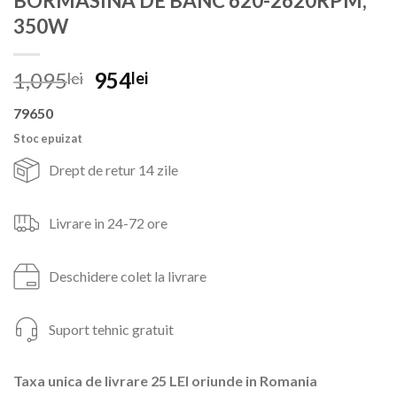
BORMASINA DE BANC 620-2620RPM,
350W
Prețul
Prețul
1,095
954
lei
lei
inițial
curent
79650
a
este:
fost:
954lei.
Stoc epuizat
1,095lei.
Drept de retur 14 zile
Livrare in 24-72 ore
Deschidere colet la livrare
Suport tehnic gratuit
Taxa unica de livrare 25 LEI oriunde in Romania