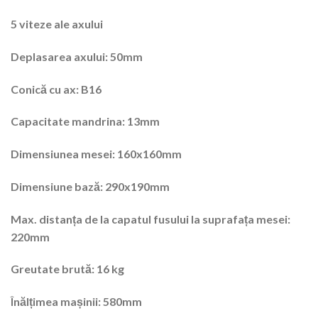
5 viteze ale axului
Deplasarea axului: 50mm
Conică cu ax: B16
Capacitate mandrina: 13mm
Dimensiunea mesei: 160x160mm
Dimensiune bază: 290x190mm
Max. distanța de la capatul fusului la suprafața mesei:
220mm
Greutate brută: 16 kg
Înălțimea mașinii: 580mm