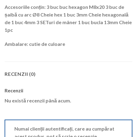
Accesoriile conțin: 3 buc buc hexagon M8x20 3 buc de
șaibă cu arc Ø8 Cheie hex 1 buc 3mm Cheie hexagonală
de 1 buc 4mm 3 SETuri de mâner 1 buc bucla 13mm Cheie
1pc
Ambalare: cutie de culoare
RECENZII (0)
Recenzii
Nu există recenzii până acum.
Numai clienții autentificați, care au cumpărat
acest produs, pot să scrie o recenzie.