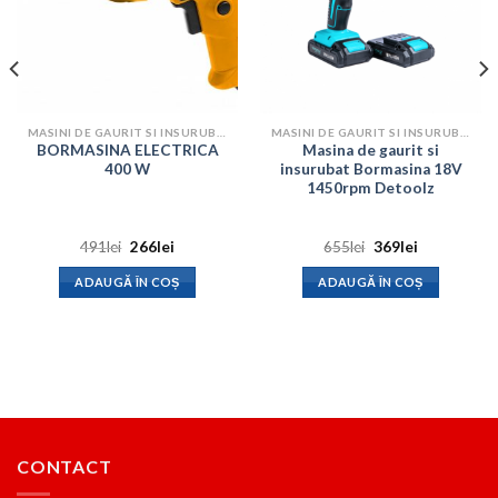
MASINI DE GAURIT SI INSURUBAT
MASINI DE GAURIT SI INSURUBAT
BORMASINA ELECTRICA
Masina de gaurit si
400 W
insurubat Bormasina 18V
1450rpm Detoolz
Prețul
Prețul
Prețul
Prețul
491
lei
266
lei
655
lei
369
lei
inițial
curent
inițial
curent
a
este:
a
este:
ADAUGĂ ÎN COȘ
ADAUGĂ ÎN COȘ
fost:
266lei.
fost:
369lei.
491lei.
655lei.
CONTACT