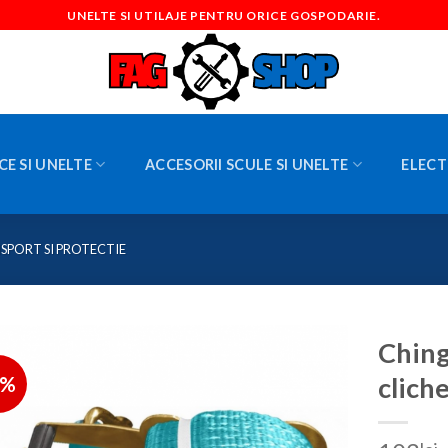
UNELTE SI UTILAJE PENTRU ORICE GOSPODARIE.
CE SI UNELTE
ACCESORII SCULE SI UNELTE
ELECT
SPORT SI PROTECTIE
Ching
9%
clic