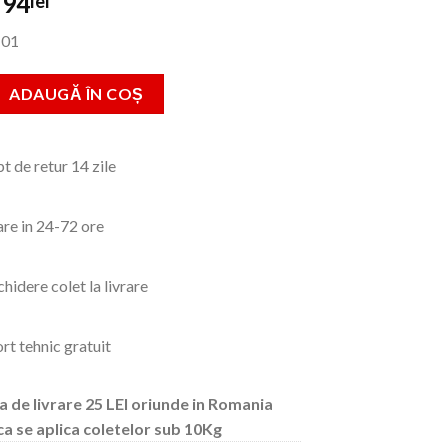
Prețul
Prețul
94
lei
inițial
curent
01
a
este:
fost:
94lei.
 Chinga cu clichet,10mx50mm,4T
ADAUGĂ ÎN COȘ
103lei.
t de retur 14 zile
are in 24-72 ore
hidere colet la livrare
rt tehnic gratuit
a de livrare 25 LEI oriunde in Romania
ca se aplica coletelor sub 10Kg