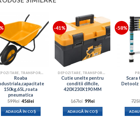
RODUSE SIMILARE
4%
-41%
-58%
DEPOZITARE, TRANSPORT SI PROTECTIE
DEPOZITARE, TRANSPORT SI PROTECTIE
PR
Roaba
Cutie unelte pentru
Scara 
ndustriala,capacitate
conditii dificile,
Detoolz 
150kg,65L,roata
420X230X190 MM
pneumatica
Prețul
Prețul
Prețul
Prețul
599
lei
456
lei
167
lei
99
lei
725
inițial
curent
inițial
curent
a
este:
a
este:
ADAUGĂ ÎN COȘ
ADAUGĂ ÎN COȘ
ADAU
fost:
456lei.
fost:
99lei.
599lei.
167lei.