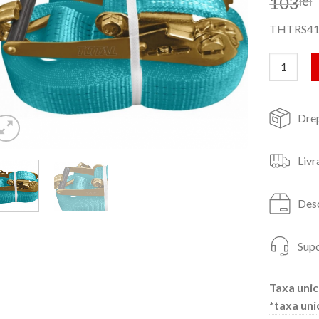
103
lei
THTRS41
Cantitate
Drep
Livr
Desc
Supo
Taxa unic
*taxa uni