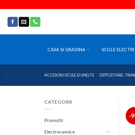
Skip
to
content
CASA SI GRADINA
SCULE ELECTRI
ACCESORII SCULE SI UNELTE
/
DEPOZITARE, TRAN
CATEGORII
-
Promotii
Electrocasnice