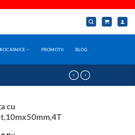
ROCASNICE
PROMOTII
BLOG
a cu
het,10mx50mm,4T