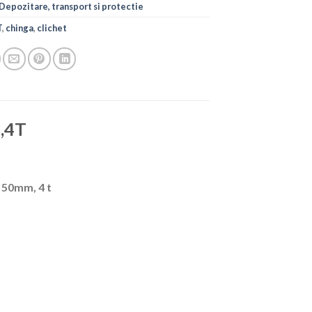
Depozitare, transport si protectie
T
,
chinga
,
clichet
,4T
 50mm, 4 t