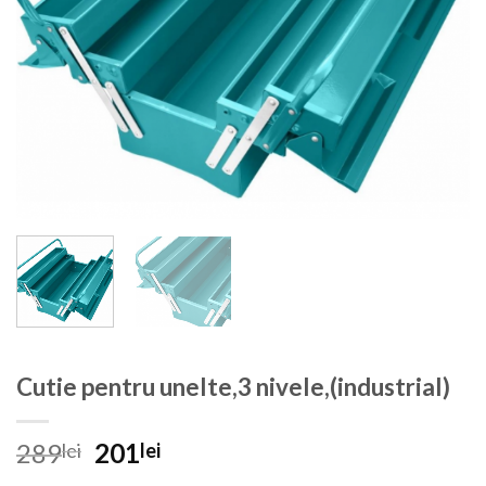
Cutie pentru unelte,3 nivele,(industrial)
Prețul
Prețul
289
201
lei
lei
inițial
curent