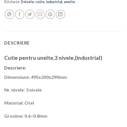
Etichete:
3 nivele
,
cutie
,
industrial
,
unelte
DESCRIERE
Cutie pentru unelte,3 nivele,(industrial)
Descriere:
Dimensiune: 495x200x290mm
Nr. nivele: 3 nivele
Material: Otel
Grosime: 0.6~0.8mm