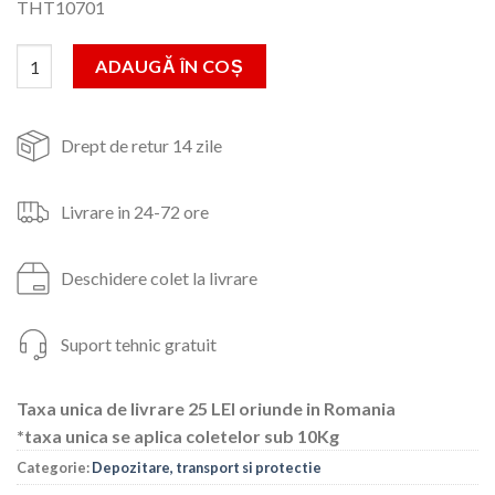
THT10701
a
este:
fost:
201lei.
Cantitate Cutie pentru unelte,3 nivele,(industrial)
ADAUGĂ ÎN COȘ
289lei.
Drept de retur 14 zile
Livrare in 24-72 ore
Deschidere colet la livrare
Suport tehnic gratuit
Taxa unica de livrare 25 LEI oriunde in Romania
*taxa unica se aplica coletelor sub 10Kg
Categorie:
Depozitare, transport si protectie