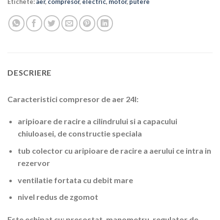
Etichete:
aer
,
compresor
,
electric
,
motor
,
putere
DESCRIERE
Caracteristici compresor de aer 24l:
aripioare de racire a cilindrului si a capacului
chiuloasei, de constructie speciala
tub colector cu aripioare de racire a aerului ce intra in
rezervor
ventilatie fortata cu debit mare
nivel redus de zgomot
Este echipat cu: presostat, manometru, regulator de