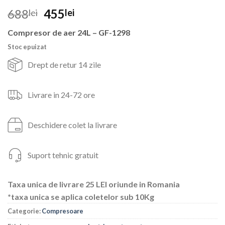
Prețul
Prețul
688
455
lei
lei
inițial
curent
Compresor de aer 24L – GF-1298
a
este:
fost:
455lei.
Stoc epuizat
688lei.
Drept de retur 14 zile
Livrare in 24-72 ore
Deschidere colet la livrare
Suport tehnic gratuit
Taxa unica de livrare 25 LEI oriunde in Romania
*taxa unica se aplica coletelor sub 10Kg
Categorie:
Compresoare