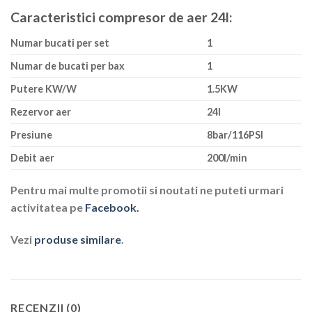
Caracteristici compresor de aer 24l:
Numar bucati per set
1
Numar de bucati per bax
1
Putere KW/W
1.5KW
Rezervor aer
24l
Presiune
8bar/116PSI
Debit aer
200l/min
Pentru mai multe promotii si noutati ne puteti urmari
activitatea pe
Facebook.
Vezi
produse similare
.
RECENZII (0)