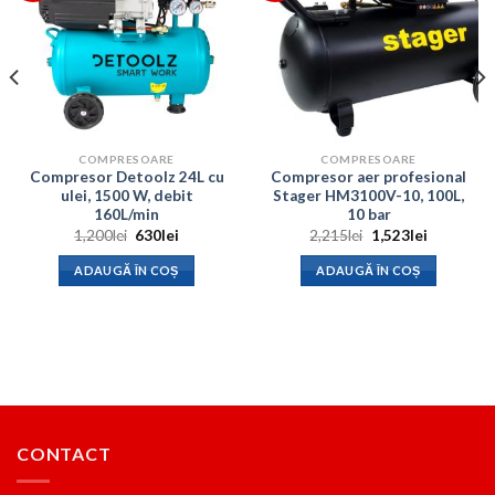
COMPRESOARE
COMPRESOARE
Compresor Detoolz 24L cu
Compresor aer profesional
ulei, 1500 W, debit
Stager HM3100V-10, 100L,
160L/min
10 bar
Prețul
Prețul
Prețul
Prețul
1,200
lei
630
lei
2,215
lei
1,523
lei
inițial
curent
inițial
curent
a
este:
a
este:
ADAUGĂ ÎN COȘ
ADAUGĂ ÎN COȘ
.
fost:
630lei.
fost:
1,523lei.
1,200lei.
2,215lei.
CONTACT