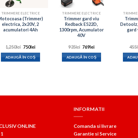
TRIMMERE ELECTRICE
TRIMMERE ELECTRICE
TRIMME
Motocoasa (Trimmer)
Trimmer gard viu
Trimme
electrica, 2x20V, 2
Redback E522D,
Detoolz,
acumulatori 4Ah
1300rpm, Acumulator
gard 
40V
Prețul
Prețul
Prețul
Prețul
1,250
lei
750
lei
935
lei
769
lei
455
inițial
curent
inițial
curent
a
este:
a
este:
ADAUGĂ ÎN COȘ
ADAUGĂ ÎN COȘ
ADAU
fost:
750lei.
fost:
769lei.
1,250lei.
935lei.
INFORMATII
CLUSIV ONLINE
Comanda si livrare
 1
Garantie si Service