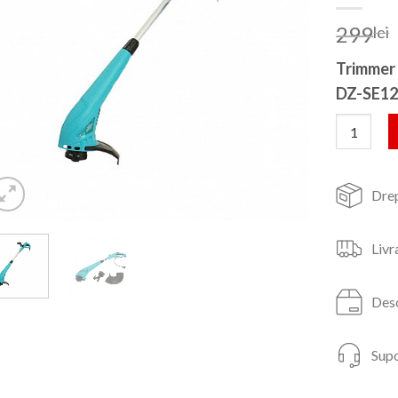
299
lei
Trimmer 
DZ-SE1
Cantitate
Drep
Livr
Desc
Supo