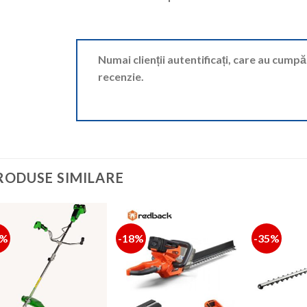
Numai clienții autentificați, care au cump
recenzie.
RODUSE SIMILARE
0%
-18%
-35%