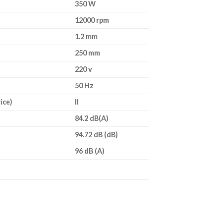
350 W
12000 rpm
1.2 mm
250 mm
220 v
50 Hz
ice)
II
84.2 dB(A)
94.72 dB (dB)
96 dB (A)