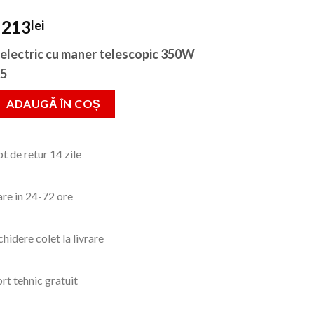
Prețul
Prețul
213
lei
inițial
curent
electric cu maner telescopic 350W
a
este:
25
fost:
213lei.
299lei.
 Trimmer electric DETOOLZ cu maner telescopic 350W,12000 rpm
ADAUGĂ ÎN COȘ
t de retur 14 zile
are in 24-72 ore
hidere colet la livrare
rt tehnic gratuit