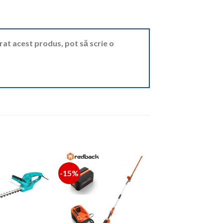
ărat acest produs, pot să scrie o
-15%