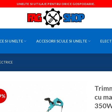
UNELTE SI UTILAJE PENTRU ORICE GOSPODARIE.
CE SI UNELTE
ACCESORII SCULE SI UNELTE
ELECT
ECTRICE
Trim
9%
cu ma
350W