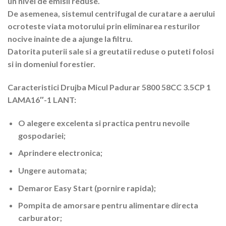
un nivel de emisii reduse.
De asemenea, sistemul centrifugal de curatare a aerului
ocroteste viata motorului prin eliminarea resturilor
nocive inainte de a ajunge la filtru.
Datorita puterii sale si a greutatii reduse o puteti folosi
si in domeniul forestier.
Caracteristici Drujba Micul Padurar 5800 58CC 3.5CP 1
LAMA16″-1 LANT:
O alegere excelenta si practica pentru nevoile
gospodariei;
Aprindere electronica;
Ungere automata;
Demaror Easy Start (pornire rapida);
Pompita de amorsare pentru alimentare directa
carburator;