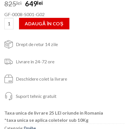
Prețul
Prețul
825
649
lei
lei
inițial
curent
GF-0008-S001-G02
a
este:
Cantitate Drujba Micul Padurar 5800 58CC 3.5CP 1 LAMA16"-1 
fost:
649lei.
ADAUGĂ ÎN COȘ
825lei.
Drept de retur 14 zile
Livrare in 24-72 ore
Deschidere colet la livrare
Suport tehnic gratuit
Taxa unica de livrare 25 LEI oriunde in Romania
*taxa unica se aplica coletelor sub 10Kg
Categorie:
Drujbe