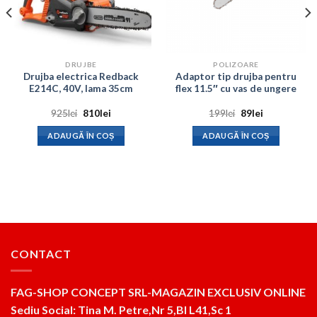
DRUJBE
POLIZOARE
Drujba electrica Redback
Adaptor tip drujba pentru
E214C, 40V, lama 35cm
flex 11.5″ cu vas de ungere
Prețul
Prețul
Prețul
Prețul
925
lei
810
lei
199
lei
89
lei
inițial
curent
inițial
curent
a
este:
a
este:
ADAUGĂ ÎN COȘ
ADAUGĂ ÎN COȘ
fost:
810lei.
fost:
89lei.
925lei.
199lei.
CONTACT
FAG-SHOP CONCEPT SRL-MAGAZIN EXCLUSIV ONLINE
Sediu Social: Tina M. Petre,Nr 5,Bl L41,Sc 1