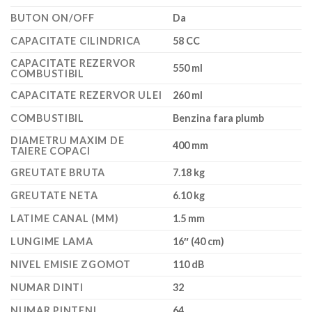
BUTON ON/OFF
Da
CAPACITATE CILINDRICA
58 CC
CAPACITATE REZERVOR
550 ml
COMBUSTIBIL
CAPACITATE REZERVOR ULEI
260 ml
COMBUSTIBIL
Benzina fara plumb
DIAMETRU MAXIM DE
400 mm
TAIERE COPACI
GREUTATE BRUTA
7.18 kg
GREUTATE NETA
6.10 kg
LATIME CANAL (MM)
1.5 mm
LUNGIME LAMA
16″ (40 cm)
NIVEL EMISIE ZGOMOT
110 dB
NUMAR DINTI
32
NUMAR PINTENI
64