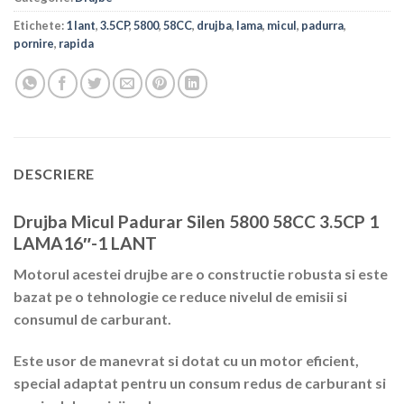
Etichete:
1 lant
,
3.5CP
,
5800
,
58CC
,
drujba
,
lama
,
micul
,
padurra
,
pornire
,
rapida
DESCRIERE
Drujba Micul Padurar Silen 5800 58CC 3.5CP 1
LAMA16″-1 LANT
Motorul acestei drujbe are o constructie robusta si este
bazat pe o tehnologie ce reduce nivelul de emisii si
consumul de carburant.
Este usor de manevrat si dotat cu un motor eficient,
special adaptat pentru un consum redus de carburant si