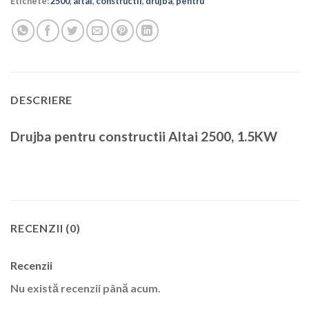
Etichete:
2500
,
altai
,
constructii
,
drujba
,
pentru
DESCRIERE
Drujba pentru constructii Altai 2500, 1.5KW
RECENZII (0)
Recenzii
Nu există recenzii până acum.