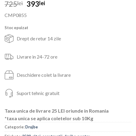
Prețul
Prețul
725
393
lei
lei
inițial
curent
CMP0855
a
este:
fost:
393lei.
Stoc epuizat
725lei.
Drept de retur 14 zile
Livrare in 24-72 ore
Deschidere colet la livrare
Suport tehnic gratuit
Taxa unica de livrare 25 LEI oriunde in Romania
*taxa unica se aplica coletelor sub 10Kg
Categorie:
Drujbe