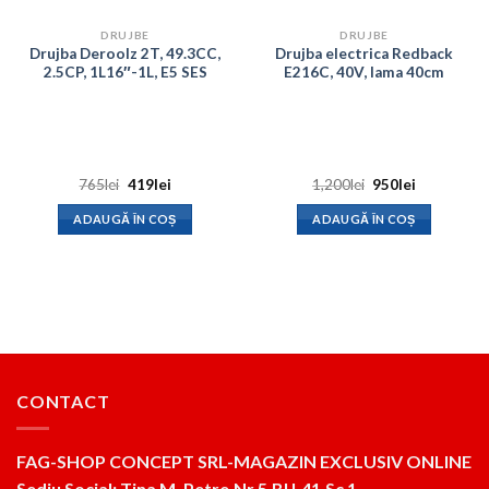
DRUJBE
DRUJBE
Drujba Deroolz 2T, 49.3CC,
Drujba electrica Redback
2.5CP, 1L16″-1L, E5 SES
E216C, 40V, lama 40cm
Prețul
Prețul
Prețul
Prețul
765
lei
419
lei
1,200
lei
950
lei
inițial
curent
inițial
curent
a
este:
a
este:
ADAUGĂ ÎN COȘ
ADAUGĂ ÎN COȘ
fost:
419lei.
fost:
950lei.
765lei.
1,200lei.
CONTACT
FAG-SHOP CONCEPT SRL-MAGAZIN EXCLUSIV ONLINE
Sediu Social: Tina M. Petre,Nr 5,Bl L41,Sc 1