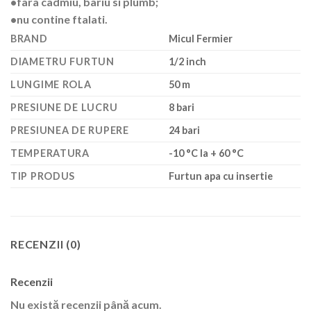
•fara cadmiu, bariu si plumb;
•nu contine ftalati.
BRAND
Micul Fermier
DIAMETRU FURTUN
1/2 inch
LUNGIME ROLA
50 m
PRESIUNE DE LUCRU
8 bari
PRESIUNEA DE RUPERE
24 bari
TEMPERATURA
-10 °C la + 60 °C
TIP PRODUS
Furtun apa cu insertie
RECENZII (0)
Recenzii
Nu există recenzii până acum.