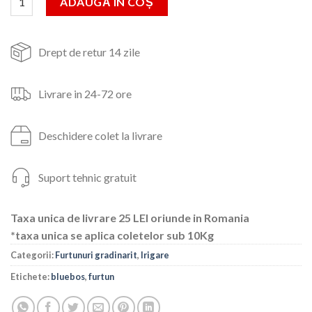
ADAUGĂ ÎN COȘ
199lei.
Drept de retur 14 zile
Livrare in 24-72 ore
Deschidere colet la livrare
Suport tehnic gratuit
Taxa unica de livrare 25 LEI oriunde in Romania
*taxa unica se aplica coletelor sub 10Kg
Categorii:
Furtunuri gradinarit
,
Irigare
Etichete:
bluebos
,
furtun