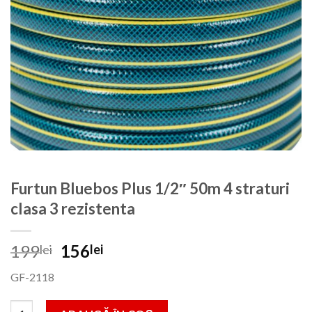
Furtun Bluebos Plus 1/2″ 50m 4 straturi
clasa 3 rezistenta
Prețul
Prețul
199
156
lei
lei
inițial
curent
GF-2118
a
este:
fost:
156lei.
Cantitate Furtun Bluebos Plus 1/2" 50m 4 straturi clasa 3 rezist