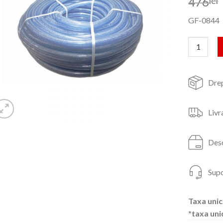
476
lei
GF-0844
Cantitate 
Drep
Livr
Desc
Supo
Taxa unic
*taxa uni