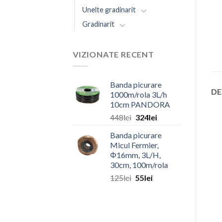
Unelte gradinarit
Gradinarit
VIZIONATE RECENT
Banda picurare
DE
1000m/rola 3L/h
10cm PANDORA
Prețul
Prețul
448
lei
324
lei
inițial
curent
Banda picurare
a
este:
Micul Fermier,
fost:
324lei.
Φ16mm, 3L/H,
448lei.
30cm, 100m/rola
Prețul
Prețul
125
lei
55
lei
inițial
curent
a
este:
fost:
55lei.
125lei.