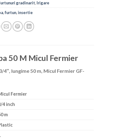
Furtunuri gradinarit
,
Irigare
pa
,
furtun
,
insertie
apa 50 M Micul Fermier
3/4″, lungime 50 m, Micul Fermier GF-
Micul Fermier
3/4 inch
50 m
Plastic
1