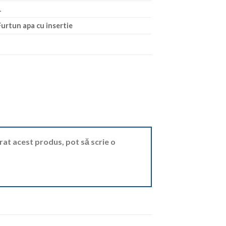
1
Furtun apa cu insertie
ărat acest produs, pot să scrie o