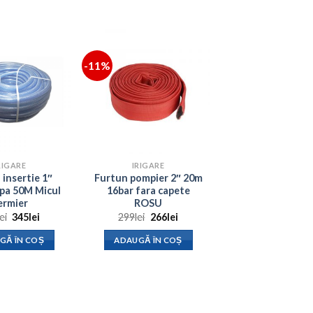
-11%
RIGARE
IRIGARE
 insertie 1″
Furtun pompier 2″ 20m
pa 50M Micul
16bar fara capete
ermier
ROSU
Prețul
Prețul
Prețul
Prețul
lei
345
lei
299
lei
266
lei
inițial
curent
inițial
curent
a
este:
a
este:
GĂ ÎN COȘ
ADAUGĂ ÎN COȘ
fost:
345lei.
fost:
266lei.
673lei.
299lei.