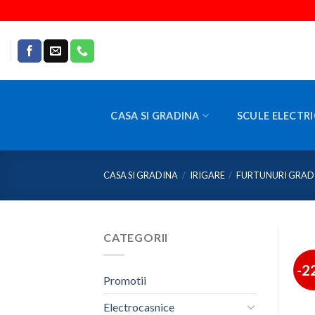
Skip
to
content
CASA SI GRADINA
SCULE ELECTRI
CASA SI GRADINA
/
IRIGARE
/
FURTUNURI GRAD
CATEGORII
-2
Promotii
Electrocasnice