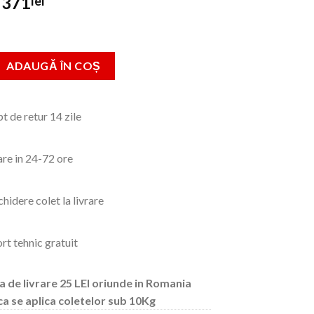
Prețul
Prețul
371
lei
inițial
curent
a
este:
fost:
371lei.
Furtun insertie 3/4" pentru apa 50 M Micul Fermier
ADAUGĂ ÎN COȘ
476lei.
t de retur 14 zile
are in 24-72 ore
hidere colet la livrare
rt tehnic gratuit
a de livrare 25 LEI oriunde in Romania
ca se aplica coletelor sub 10Kg