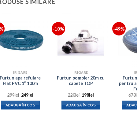
RODUSE SIMILARE
7%
-10%
-49%
IRIGARE
IRIGARE
I
Furtun apa refulare
Furtun pompier 20m cu
Furtun
Flat PVC 1” 100m
capete TOP
pentru a
F
Prețul
Prețul
Prețul
Prețul
299
lei
249
lei
220
lei
198
lei
673
inițial
curent
inițial
curent
a
este:
a
este:
ADAUGĂ ÎN COȘ
ADAUGĂ ÎN COȘ
ADAU
fost:
249lei.
fost:
198lei.
299lei.
220lei.