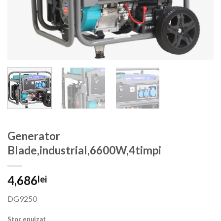
Generator
Blade,industrial,6600W,4timpi
4,686
lei
DG9250
Stoc epuizat