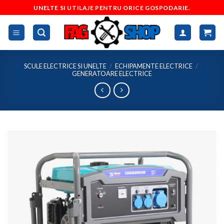
Skip
UNELTE SI UTILAJE PENTRU ORICE GOSPODARIE.
to
content
SCULE ELECTRICE SI UNELTE
/
ECHIPAMENTE ELECTRICE
/
GENERATOARE ELECTRICE