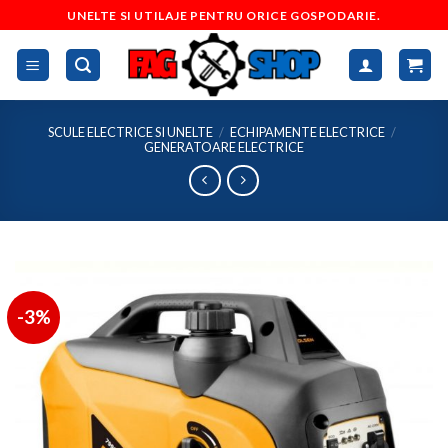
Skip
UNELTE SI UTILAJE PENTRU ORICE GOSPODARIE.
to
content
SCULE ELECTRICE SI UNELTE
/
ECHIPAMENTE ELECTRICE
/
GENERATOARE ELECTRICE
-3%