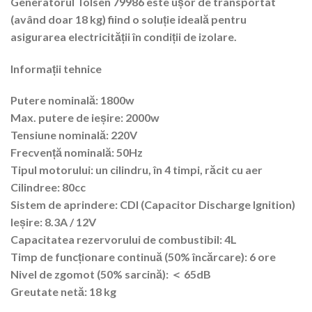
Generatorul Tolsen 79986 este ușor de transportat
(având doar 18 kg) fiind o soluție ideală pentru
asigurarea electricității în condiții de izolare.
Informații tehnice
Putere nominală:
1800w
Max. putere de ieșire:
2000w
Tensiune nominală:
220V
Frecvență nominală:
50Hz
Tipul motorului:
un cilindru, în 4 timpi, răcit cu aer
Cilindree:
80cc
Sistem de aprindere:
CDI (Capacitor Discharge Ignition)
Ieșire:
8.3A / 12V
Capacitatea rezervorului de combustibil:
4L
Timp de funcționare continuă (50% încărcare):
6 ore
Nivel de zgomot (50% sarcină):
＜ 65dB
Greutate netă:
18 kg