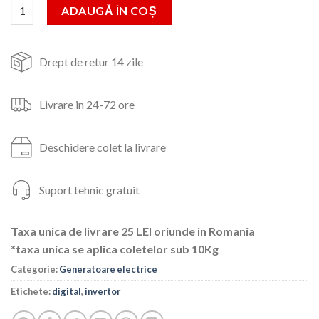
fost:
5,250lei.
Cantitate INVERTOR/DIGITAL, 2000W, 4 TIMPI, 4L
ADAUGĂ ÎN COȘ
5,399lei.
Drept de retur 14 zile
Livrare in 24-72 ore
Deschidere colet la livrare
Suport tehnic gratuit
Taxa unica de livrare 25 LEI oriunde in Romania
*taxa unica se aplica coletelor sub 10Kg
Categorie:
Generatoare electrice
Etichete:
digital
,
invertor