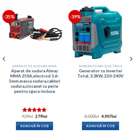
-35%
-39%
APARATE DE SUDURA MMA
GENERATOARE ELECTRICE
Aparat de sudura Almaz
Generator cu inverter
MMA 250A,electrod 1,6-
Total, 3.3KW, 220-240V
5mm,masca sudura,cabluri
sudura,ciocanel cu perie
pentru zgura-incluse
Prețul
Prețul
Prețul
Prețul
429
lei
279
lei
8,000
lei
4,907
lei
Evaluat la
inițial
curent
inițial
curent
5.00
din 5
a
este:
a
este:
ADAUGĂ ÎN COȘ
ADAUGĂ ÎN COȘ
.
fost:
279lei.
fost:
4,907lei.
429lei.
8,000lei.