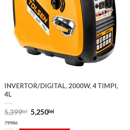
INVERTOR/DIGITAL, 2000W, 4 TIMPI,
4L
Prețul
Prețul
5,399
5,250
lei
lei
inițial
curent
79986
a
este: