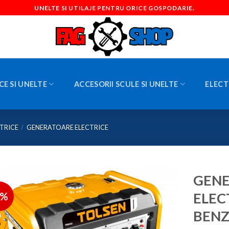
UNELTE SI UTILAJE PENTRU ORICE GOSPODARIE.
CE SI UNELTE
ACCESORII SCULE SI UNELTE
ELECT
TRICE
/
GENERATOARE ELECTRICE
GENE
2%
ELEC
BENZ