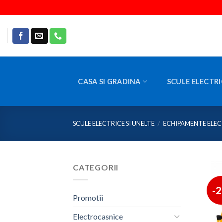
Skip
to
content
CASA SI GRADINA
SCULE ELECTRI
SCULE ELECTRICE SI UNELTE
/
ECHIPAMENTE ELEC
CATEGORII
-
Promotii
Electrocasnice