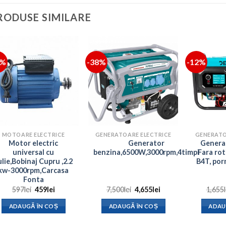
RODUSE SIMILARE
3%
-38%
-12%
MOTOARE ELECTRICE
GENERATOARE ELECTRICE
GENERATO
Motor electric
Generator
Genera
universal cu
benzina,6500W,3000rpm,4timpi
Fara ro
ulie,Bobinaj Cupru ,2.2
B4T, porn
kw-3000rpm,Carcasa
Fonta
Prețul
Prețul
Prețul
Prețul
597
lei
459
lei
7,500
lei
4,655
lei
1,655
inițial
curent
inițial
curent
a
este:
a
este:
ADAUGĂ ÎN COȘ
ADAUGĂ ÎN COȘ
ADAU
fost:
459lei.
fost:
4,655lei.
597lei.
7,500lei.