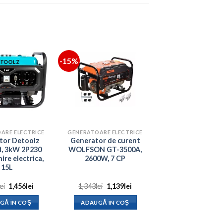
-15%
ARE ELECTRICE
GENERATOARE ELECTRICE
tor Detoolz
Generator de curent
ti, 3kW 2P230
WOLFSON GT-3500A,
ire electrica,
2600W, 7 CP
15L
Prețul
Prețul
Prețul
Prețul
lei
1,456
lei
1,343
lei
1,139
lei
inițial
curent
inițial
curent
a
este:
a
este:
GĂ ÎN COȘ
ADAUGĂ ÎN COȘ
fost:
1,456lei.
fost:
1,139lei.
1,655lei.
1,343lei.