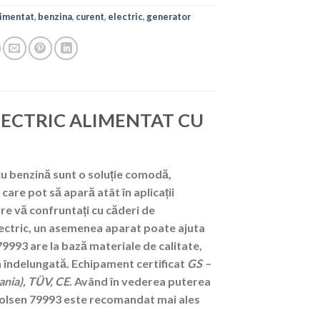
limentat
,
benzina
,
curent
,
electric
,
generator
ECTRIC ALIMENTAT CU
cu benzină sunt o soluție comodă,
care pot să apară atât în aplicații
care vă confruntați cu căderi de
 electric, un asemenea aparat poate ajuta
9993 are la bază materiale de calitate,
ea îndelungată. Echipament certificat
GS –
ania), TÜV,
CE
. Având în vederea puterea
olsen 79993 este recomandat mai ales