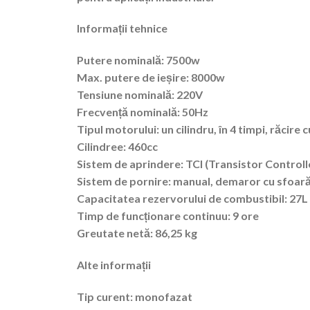
Informații tehnice
Putere nominală:
7500w
Max. putere de ieșire:
8000w
Tensiune nominală:
220V
Frecvență nominală:
50Hz
Tipul motorului:
un cilindru, în 4 timpi, răcire 
Cilindree:
460cc
Sistem de aprindere:
TCI (Transistor Controlle
Sistem de pornire:
manual, demaror cu sfoară 
Capacitatea rezervorului de combustibil:
27L
Timp de funcționare continuu:
9 ore
Greutate netă:
86,25 kg
Alte informații
Tip curent:
monofazat