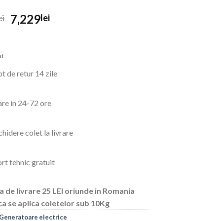
Prețul
Prețul
7,229
ei
lei
inițial
curent
a
este:
fost:
7,229lei.
at
7,395lei.
t de retur 14 zile
are in 24-72 ore
hidere colet la livrare
rt tehnic gratuit
a de livrare 25 LEI oriunde in Romania
ca se aplica coletelor sub 10Kg
Generatoare electrice