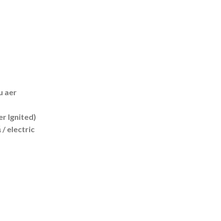
cu aer
r Ignited)
/ electric