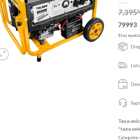
7,395
l
79993
Stoc epuiz
Drep
Livr
Desc
Supo
Taxa unic
*taxa uni
Categorie: