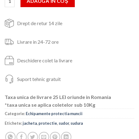
ADAUGĂ ÎN COȘ
425lei.
Drept de retur 14 zile
Livrare in 24-72 ore
Deschidere colet la livrare
Suport tehnic gratuit
Taxa unica de livrare 25 LEI oriunde in Romania
*taxa unica se aplica coletelor sub 10Kg
Categorie:
Echipamente protectia muncii
Etichete:
jacheta
,
protectie
,
sudor
,
sudura