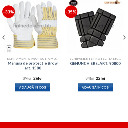
-33%
-35%
ECHIPAMENTE PROTECTIA MUNCII
ECHIPAMENTE PROTECTIA MUNCII
Manusa de protectie Brow
GENUNCHIERE, ART. 90800
art. 1580
Prețul
Prețul
Prețul
Prețul
39
lei
26
lei
34
lei
22
lei
inițial
curent
inițial
curent
a
este:
a
este:
ADAUGĂ ÎN COȘ
ADAUGĂ ÎN COȘ
fost:
26lei.
fost:
22lei.
39lei.
34lei.