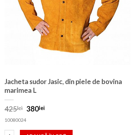
Jacheta sudor Jasic, din piele de bovina
marimea L
Prețul
Prețul
425
380
lei
lei
inițial
curent
10080024
a
este:
fost:
380lei.
Cantitate Jacheta sudor Jasic, din piele de bovina marimea L