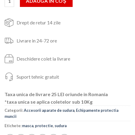
ADAUGĂ ÎN COȘ
37lei.
Drept de retur 14 zile
Livrare in 24-72 ore
Deschidere colet la livrare
Suport tehnic gratuit
Taxa unica de livrare 25 LEI oriunde in Romania
*taxa unica se aplica coletelor sub 10Kg
Categorii:
Accesorii aparate de sudura
,
Echipamente protectia
muncii
Etichete:
masca
,
protectie
,
sudura