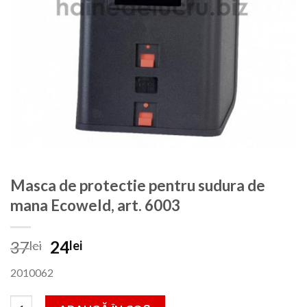
Masca de protectie pentru sudura de
mana Ecoweld, art. 6003
Prețul
Prețul
37
24
lei
lei
inițial
curent
2010062
a
este:
fost:
24lei.
Cantitate Masca de protectie pentru sudura de mana Ecoweld, a