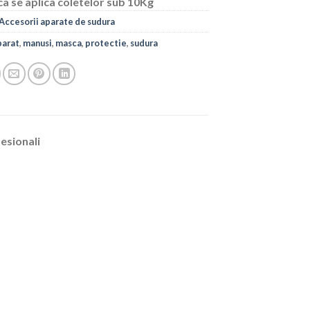
ca se aplica coletelor sub 10Kg
Accesorii aparate de sudura
parat
,
manusi
,
masca
,
protectie
,
sudura
esionali