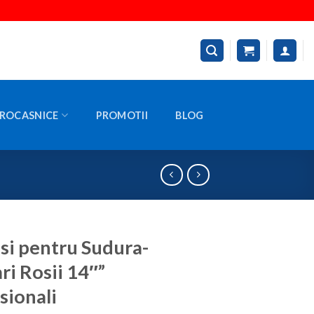
ROCASNICE
PROMOTII
BLOG
i pentru Sudura-
ri Rosii 14″”
sionali