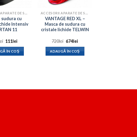
ACCESORII APARATE DE SUDURA
ACCESORII APARATE DE SUDURA
 sudura cu
VANTAGE RED XL –
ichide Intensiv
Masca de sudura cu
RTAN 11
cristale lichide TELWIN
Prețul
Prețul
Prețul
Prețul
lei
111
lei
720
lei
674
lei
inițial
curent
inițial
curent
a
este:
a
este:
GĂ ÎN COȘ
ADAUGĂ ÎN COȘ
fost:
111lei.
fost:
674lei.
164lei.
720lei.