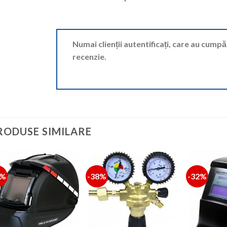
Numai clienții autentificați, care au cump
recenzie.
RODUSE SIMILARE
4%
-38%
-32%