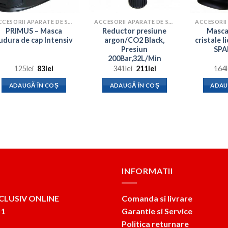
ACCESORII APARATE DE SUDURA
ACCESORII APARATE DE SUDURA
PRIMUS – Masca
Reductor presiune
Masca
udura de cap Intensiv
argon/CO2 Black,
cristale l
Presiun
SPA
200Bar,32L/Min
Prețul
Prețul
Prețul
Prețul
125
lei
83
lei
341
lei
211
lei
164
inițial
curent
inițial
curent
a
este:
a
este:
ADAUGĂ ÎN COȘ
ADAUGĂ ÎN COȘ
ADAU
fost:
83lei.
fost:
211lei.
125lei.
341lei.
INFORMATII
CLUSIV ONLINE
Comanda si livrare
 1
Garantie si Service
Politica returnare