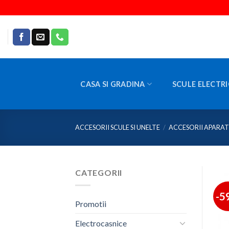
Skip
to
content
CASA SI GRADINA
SCULE ELECTRI
ACCESORII SCULE SI UNELTE
/
ACCESORII APARAT
CATEGORII
-5
Promotii
Electrocasnice