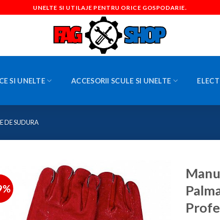
UNELTE SI UTILAJE PENTRU ORICE GOSPODARIE.
CE SI UNELTE
ACCESORII SCULE SI UNELTE
ELECT
E DE SUDURA
Manus
9%
Palma
Profe