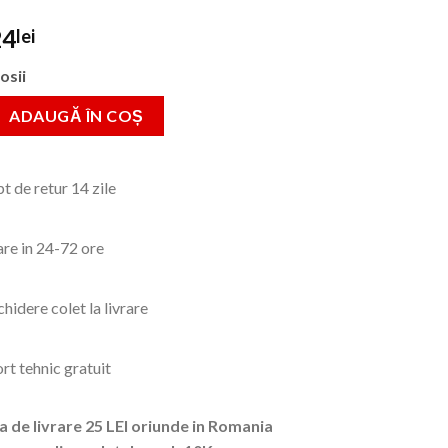
rețul
Prețul
24
lei
nițial
curent
osii
este:
ost:
24lei.
Manusi pentru Sudura-Palmari Rosii 14"" Profesionali
ADAUGĂ ÎN COȘ
9lei.
t de retur 14 zile
are in 24-72 ore
hidere colet la livrare
rt tehnic gratuit
a de livrare 25 LEI oriunde in Romania