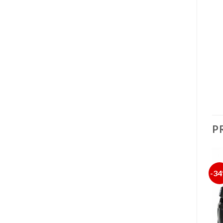
P
-22%
-26%
-3