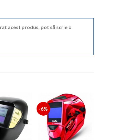
ărat acest produs, pot să scrie o
-6%