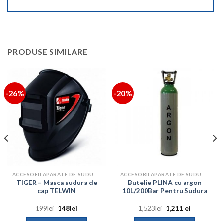
PRODUSE SIMILARE
-26%
-20%
ACCESORII APARATE DE SUDURA
ACCESORII APARATE DE SUDURA
TIGER – Masca sudura de
Butelie PLINA cu argon
cap TELWIN
10L/200Bar Pentru Sudura
Prețul
Prețul
Prețul
Prețul
199
lei
148
lei
1,523
lei
1,211
lei
inițial
curent
inițial
curent
a
este:
a
este: