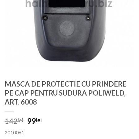
MASCA DE PROTECTIE CU PRINDERE
PE CAP PENTRU SUDURA POLIWELD,
ART. 6008
Prețul
Prețul
142
99
lei
lei
inițial
curent
2010061
a
este: