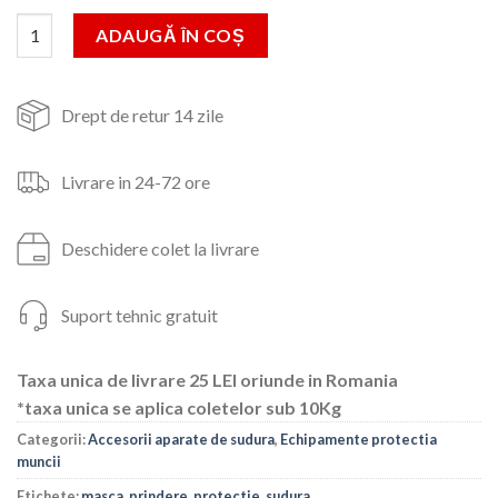
fost:
99lei.
Cantitate MASCA DE PROTECTIE CU PRINDERE PE CAP PENTRU
ADAUGĂ ÎN COȘ
142lei.
Drept de retur 14 zile
Livrare in 24-72 ore
Deschidere colet la livrare
Suport tehnic gratuit
Taxa unica de livrare 25 LEI oriunde in Romania
*taxa unica se aplica coletelor sub 10Kg
Categorii:
Accesorii aparate de sudura
,
Echipamente protectia
muncii
Etichete:
masca
,
prindere
,
protectie
,
sudura