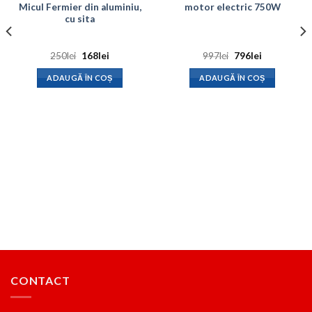
Micul Fermier din aluminiu,
motor electric 750W
cu sita
Prețul
Prețul
Prețul
Prețul
250
lei
168
lei
997
lei
796
lei
inițial
curent
inițial
curent
a
este:
a
este:
ADAUGĂ ÎN COȘ
ADAUGĂ ÎN COȘ
fost:
168lei.
fost:
796lei.
250lei.
997lei.
CONTACT