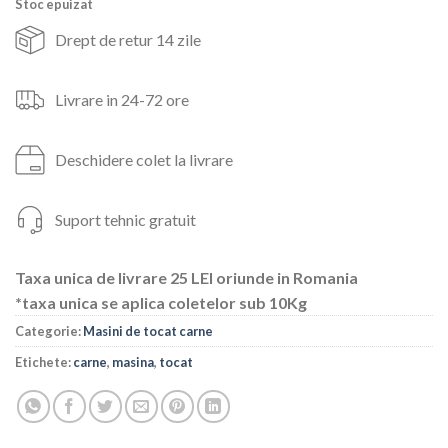
Stoc epuizat
421lei.
Drept de retur 14 zile
Livrare in 24-72 ore
Deschidere colet la livrare
Suport tehnic gratuit
Taxa unica de livrare 25 LEI oriunde in Romania
*taxa unica se aplica coletelor sub 10Kg
Categorie:
Masini de tocat carne
Etichete:
carne
,
masina
,
tocat