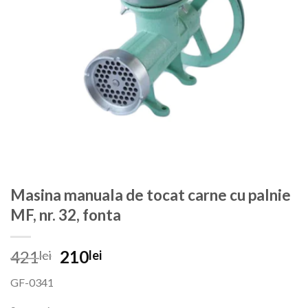
Masina manuala de tocat carne cu palnie
MF, nr. 32, fonta
Prețul
Prețul
421
210
lei
lei
inițial
curent
GF-0341
a
este:
fost:
210lei.