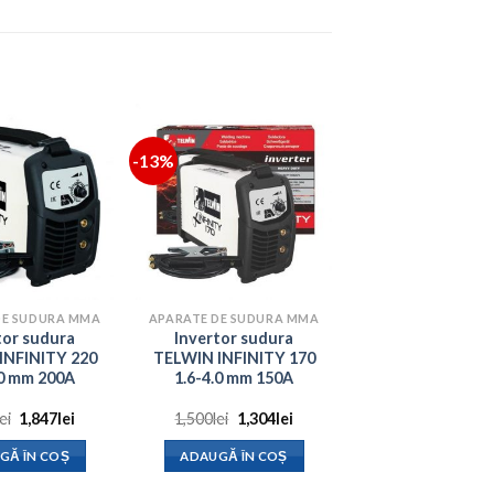
-13%
DE SUDURA MMA
APARATE DE SUDURA MMA
tor sudura
Invertor sudura
INFINITY 220
TELWIN INFINITY 170
.0 mm 200A
1.6-4.0 mm 150A
Prețul
Prețul
Prețul
Prețul
lei
1,847
lei
1,500
lei
1,304
lei
inițial
curent
inițial
curent
a
este:
a
este:
GĂ ÎN COȘ
ADAUGĂ ÎN COȘ
fost:
1,847lei.
fost:
1,304lei.
2,150lei.
1,500lei.