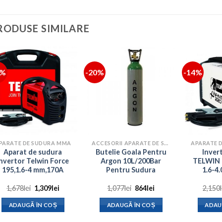
RODUSE SIMILARE
2%
-20%
-14%
PARATE DE SUDURA MMA
ACCESORII APARATE DE SUDURA
APARATE 
Aparat de sudura
Butelie Goala Pentru
Inver
Invertor Telwin Force
Argon 10L/200Bar
TELWIN 
195,1.6-4 mm,170A
Pentru Sudura
1.6-4
Prețul
Prețul
Prețul
Prețul
1,678
lei
1,309
lei
1,077
lei
864
lei
2,150
inițial
curent
inițial
curent
a
este:
a
este:
ADAUGĂ ÎN COȘ
ADAUGĂ ÎN COȘ
ADAU
fost:
1,309lei.
fost:
864lei.
1,678lei.
1,077lei.