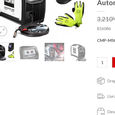
Auto
3,210
l
816086
CMP-MS
Cantitate
Drep
Livr
Desc