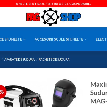
UNELTE SI UTILAJE PENTRU ORICE GOSPODARIE.
CE SI UNELTE
ACCESORII SCULE SI UNELTE
ELECT
C
/
APARATE DE SUDURA
/
PACHETE DE SUDURA
Maxim
9%
Sudur
MAG+