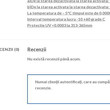
a)De la starea dezactivata la starea activata:
b)De la starea activata la starea dezactivata: 
La temperatura de – 5°C timpul este de 0,0008
Interval temperatura lucru -10 +60 grade C
Protectie UV <0.0003 la 313-365mm
Recenzii
CENZII (0)
Nu există recenzii până acum.
Numai clienții autentificați, care au cump
recenzie.