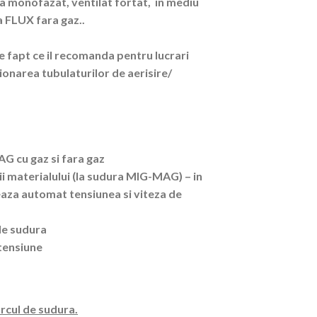
 monofazat, ventilat fortat, in mediu
a FLUX fara gaz..
e fapt ce il recomanda pentru lucrari
ionarea tubulaturilor de aerisire/
G cu gaz si fara gaz
ii materialului (la sudura MIG-MAG) – in
leaza automat tensiunea si viteza de
 de sudura
tensiune
rcul de sudura.