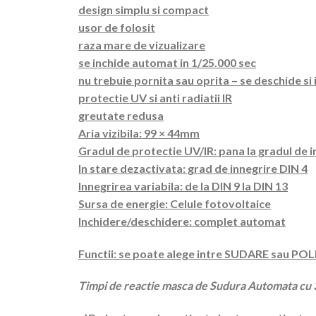
design simplu si compact
usor de folosit
raza mare de vizualizare
se inchide automat in 1/25.000 sec
nu trebuie pornita sau oprita – se deschide s
protectie UV si anti radiatii IR
greutate redusa
Aria vizibila: 99 × 44mm
Gradul de protectie UV/IR: pana la gradul de i
In stare dezactivata: grad de innegrire DIN 4
Innegrirea variabila: de la DIN 9 la DIN 13
Sursa de energie: Celule fotovoltaice
Inchidere/deschidere: complet automat
Functii: se poate alege intre SUDARE sau P
Timpi de reactie masca de Sudura Automata c