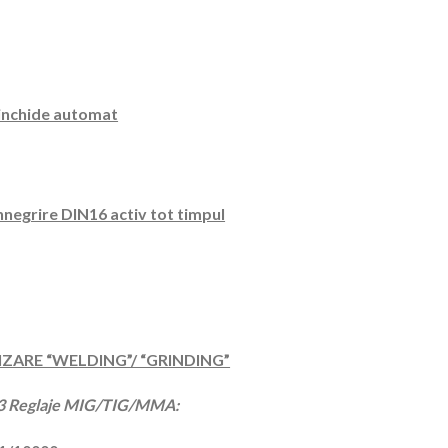
i inchide automat
nnegrire DIN16 activ tot timpul
OLIZARE “WELDING”/ “GRINDING”
u 3 Reglaje MIG/TIG/MMA: