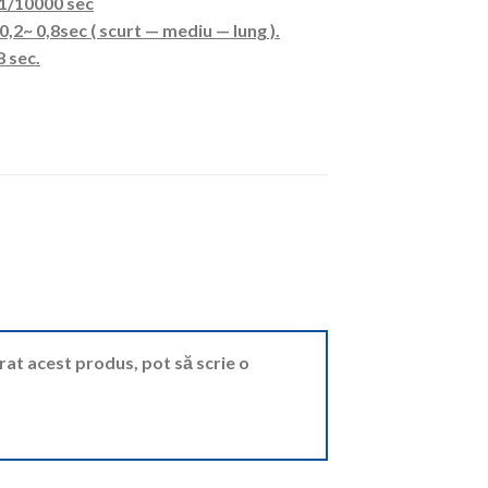
 1/10000 sec
0,2~ 0,8sec ( scurt — mediu — lung ).
 sec.
ărat acest produs, pot să scrie o