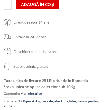
Cantitate Moara electrica pentru cereale/stiuleti LIDER, 4.5KW,
ADAUGĂ ÎN COȘ
625lei.
Drept de retur 14 zile
Livrare in 24-72 ore
Deschidere colet la livrare
Suport tehnic gratuit
Taxa unica de livrare 25 LEI oriunde in Romania
*taxa unica se aplica coletelor sub 10Kg
Categorie:
Mori electrice
Etichete:
3000rpm
,
4.5kw
,
cereale
,
electrica
,
lider
,
moara
,
pentru
,
stiuleti