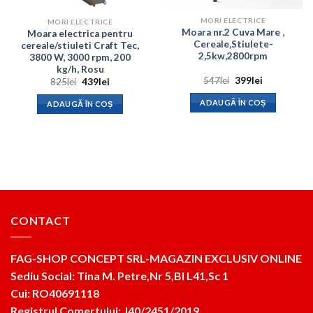
MORI ELECTRICE
MORI ELECTRICE
Moara nr.2 Cuva Mare ,
Moara electrica pentru
Cereale,Stiulete-
cereale/stiuleti Craft Tec,
2,5kw,2800rpm
3800 W, 3000 rpm, 200
kg/h, Rosu
Prețul
Prețul
547
lei
399
lei
Prețul
Prețul
825
lei
439
lei
inițial
curent
inițial
curent
a
este:
a
este:
ADAUGĂ ÎN COȘ
ADAUGĂ ÎN COȘ
fost:
399lei.
fost:
439lei.
547lei.
825lei.
CONTACT
FAG-SHOP CONCEPT SRL-MAGAZIN EXCLUSIV ONLINE
Sediu Social: Tina M. Petre,Nr 5,Bl L41,Sc 1
Cui: RO40691118
Registrul Comertului: J40/2451/2019