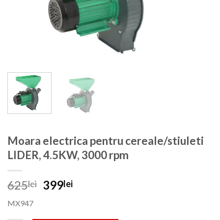
Moara electrica pentru cereale/stiuleti
LIDER, 4.5KW, 3000 rpm
Prețul
Prețul
625
399
lei
lei
inițial
curent
MX947
a
este:
fost:
399lei.