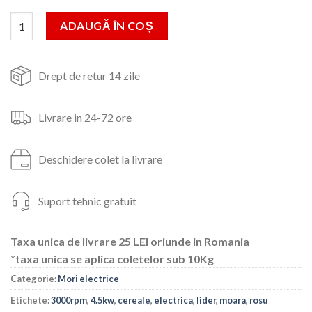
fost:
399lei.
Cantitate Moara electrica pentru cereale/stiuleti LIDER, 4.5KW 
ADAUGĂ ÎN COȘ
625lei.
Drept de retur 14 zile
Livrare in 24-72 ore
Deschidere colet la livrare
Suport tehnic gratuit
Taxa unica de livrare 25 LEI oriunde in Romania
*taxa unica se aplica coletelor sub 10Kg
Categorie:
Mori electrice
Etichete:
3000rpm
,
4.5kw
,
cereale
,
electrica
,
lider
,
moara
,
rosu