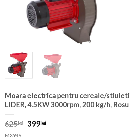
Moara electrica pentru cereale/stiuleti
LIDER, 4.5KW 3000rpm, 200 kg/h, Rosu
Prețul
Prețul
625
399
lei
lei
inițial
curent
MX949
a
este: