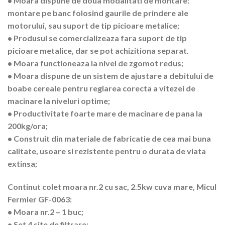
• Moara dispune de doua modalitati de montare:
montare pe banc folosind gaurile de prindere ale
motorului, sau suport de tip picioare metalice;
• Produsul se comercializeaza fara suport de tip
picioare metalice, dar se pot achizitiona separat.
• Moara functioneaza la nivel de zgomot redus;
• Moara dispune de un sistem de ajustare a debitului de
boabe cereale pentru reglarea corecta a vitezei de
macinare la niveluri optime;
• Productivitate foarte mare de macinare de pana la
200kg/ora;
• Construit din materiale de fabricatie de cea mai buna
calitate, usoare si rezistente pentru o durata de viata
extinsa;
Continut colet moara nr.2 cu sac, 2.5kw cuva mare, Micul
Fermier GF-0063:
• Moara nr.2 – 1 buc;
• Set 4 site de filtrare;