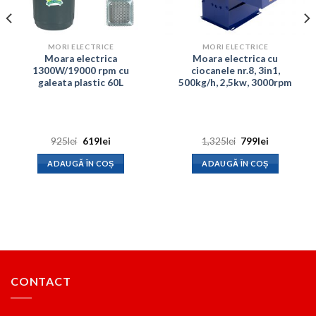
MORI ELECTRICE
MORI ELECTRICE
Moara electrica
Moara electrica cu
1300W/19000 rpm cu
ciocanele nr.8, 3in1,
galeata plastic 60L
500kg/h, 2,5kw, 3000rpm
Prețul
Prețul
Prețul
Prețul
925
lei
619
lei
1,325
lei
799
lei
inițial
curent
inițial
curent
a
este:
a
este:
ADAUGĂ ÎN COȘ
ADAUGĂ ÎN COȘ
fost:
619lei.
fost:
799lei.
925lei.
1,325lei.
CONTACT