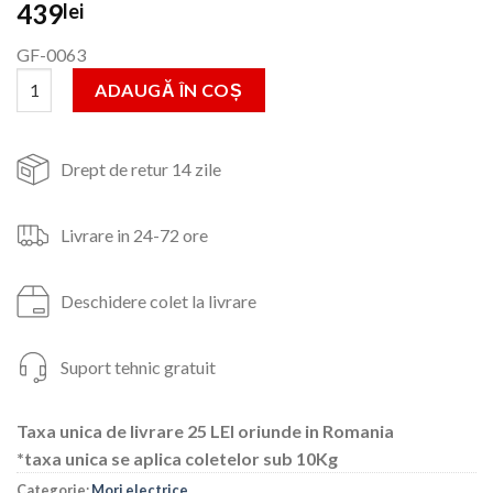
439
lei
GF-0063
Cantitate Moara nr. 2 cu sac, 2.5kw, Cuva Mare, 4 Site incluse
ADAUGĂ ÎN COȘ
Drept de retur 14 zile
Livrare in 24-72 ore
Deschidere colet la livrare
Suport tehnic gratuit
Taxa unica de livrare 25 LEI oriunde in Romania
*taxa unica se aplica coletelor sub 10Kg
Categorie:
Mori electrice