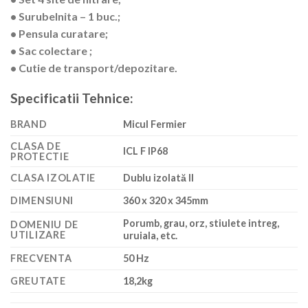
• Surubelnita – 1 buc.;
• Pensula curatare;
• Sac colectare ;
• Cutie de transport/depozitare.
Specificatii Tehnice:
BRAND
Micul Fermier
CLASA DE
ICL F IP68
PROTECTIE
CLASA IZOLATIE
Dublu izolată II
DIMENSIUNI
360 x 320 x 345mm
Porumb, grau, orz, stiulete intreg,
DOMENIU DE
UTILIZARE
uruiala, etc.
FRECVENTA
50 Hz
GREUTATE
18,2kg