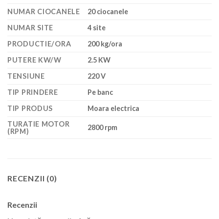
NUMAR CIOCANELE
20 ciocanele
NUMAR SITE
4 site
PRODUCTIE/ORA
200 kg/ora
PUTERE KW/W
2.5 KW
TENSIUNE
220 V
TIP PRINDERE
Pe banc
TIP PRODUS
Moara electrica
TURATIE MOTOR
2800 rpm
(RPM)
RECENZII (0)
Recenzii