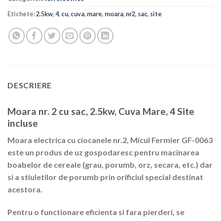
Etichete:
2.5kw
,
4
,
cu
,
cuva
,
mare
,
moara
,
nr2
,
sac
,
site
DESCRIERE
Moara nr. 2 cu sac, 2.5kw, Cuva Mare, 4 Site
incluse
Moara electrica cu ciocanele nr.2, Micul Fermier GF-0063
este un produs de uz gospodaresc pentru macinarea
boabelor de cereale (grau, porumb, orz, secara, etc.) dar
si a stiuletilor de porumb prin orificiul special destinat
acestora.
Pentru o functionare eficienta si fara pierderi, se