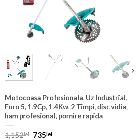
Motocoasa Profesionala, Uz Industrial,
Euro 5, 1.9Cp, 1.4Kw, 2 Timpi, disc vidia,
ham profesional, pornire rapida
Prețul
Prețul
1,152
735
lei
lei