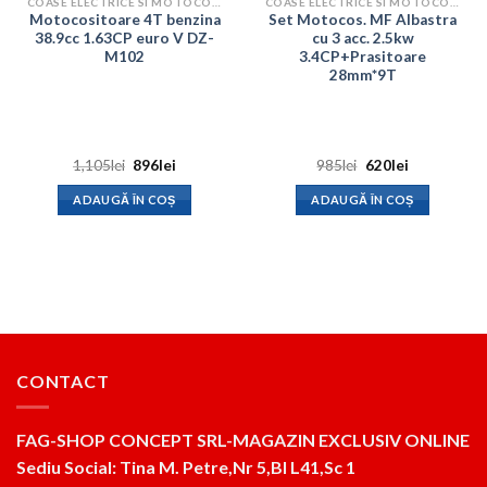
COASE ELECTRICE SI MOTOCOASE
COASE ELECTRICE SI MOTOCOASE
Motocositoare 4T benzina
Set Motocos. MF Albastra
38.9cc 1.63CP euro V DZ-
cu 3 acc. 2.5kw
M102
3.4CP+Prasitoare
28mm*9T
Prețul
Prețul
Prețul
Prețul
1,105
lei
896
lei
985
lei
620
lei
inițial
curent
inițial
curent
a
este:
a
este:
ADAUGĂ ÎN COȘ
ADAUGĂ ÎN COȘ
fost:
896lei.
fost:
620lei.
1,105lei.
985lei.
CONTACT
FAG-SHOP CONCEPT SRL-MAGAZIN EXCLUSIV ONLINE
Sediu Social: Tina M. Petre,Nr 5,Bl L41,Sc 1