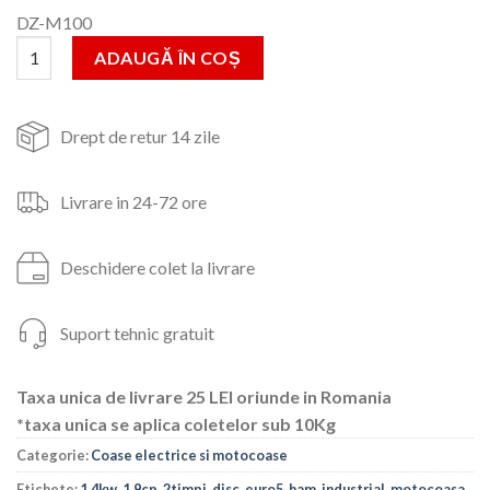
inițial
curent
DZ-M100
a
este:
Cantitate Motocoasa Profesionala, Uz Industrial, Euro 5, 1.9Cp, 1
fost:
735lei.
ADAUGĂ ÎN COȘ
1,152lei.
Drept de retur 14 zile
Livrare in 24-72 ore
Deschidere colet la livrare
Suport tehnic gratuit
Taxa unica de livrare 25 LEI oriunde in Romania
*taxa unica se aplica coletelor sub 10Kg
Categorie:
Coase electrice si motocoase
Etichete:
1.4kw
,
1.9cp
,
2timpi
,
disc
,
euro5
,
ham
,
industrial
,
motocoasa
,