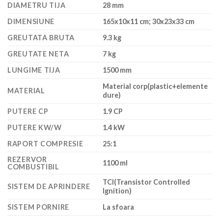
DIAMETRU TIJA
28 mm
DIMENSIUNE
165x10x11 cm; 30x23x33 cm
GREUTATA BRUTA
9.3 kg
GREUTATE NETA
7 kg
LUNGIME TIJA
1500 mm
Material corp(plastic+elemente
MATERIAL
dure)
PUTERE CP
1.9 CP
PUTERE KW/W
1.4 kW
RAPORT COMPRESIE
25:1
REZERVOR
1100 ml
COMBUSTIBIL
TCI(Transistor Controlled
SISTEM DE APRINDERE
Ignition)
SISTEM PORNIRE
La sfoara