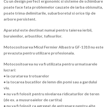
Cu un design perfect ergonomic si sisteme de schimbare
poate face fata problemelor cauzate de iarba obisnuita,
poate trima delimitarile, subarboretul si orice tip de
arbore persistent.
Aparatul este destinat numai pentru taierea ierbii,
buruienilor, arbustilor, tufisurilor.
Motocositoarea Micul Fermier Albastra GF-1310 nu este
prevazuta pentru utilizare profesionala.
Motocositoarea nu va fi utilizata pentru urmatoarele
lucrari:
• la curatarea trotuarelor
• la tocarea bucatilor de lemn din pomi sau a gardului
viu.
• nu va fi folosit pentru nivelarea ridicaturilor de teren
(de ex. a musuroaielor de cartita)
• nu va fi folosit ca agregat de antrenare pentru alte