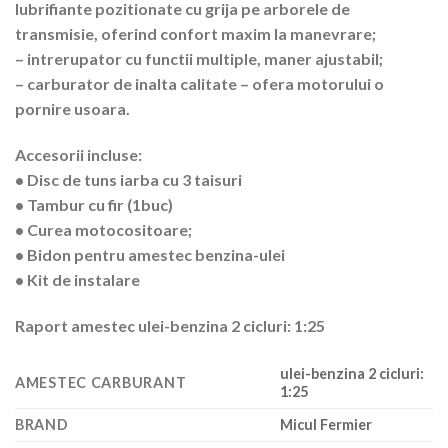
lubrifiante pozitionate cu grija pe arborele de
transmisie, oferind confort maxim la manevrare;
– intrerupator cu functii multiple, maner ajustabil;
– carburator de inalta calitate – ofera motorului o
pornire usoara.
Accesorii incluse:
• Disc de tuns iarba cu 3 taisuri
• Tambur cu fir (1buc)
• Curea motocositoare;
• Bidon pentru amestec benzina-ulei
• Kit de instalare
Raport amestec ulei-benzina 2 cicluri: 1:25
ulei-benzina 2 cicluri:
AMESTEC CARBURANT
1:25
BRAND
Micul Fermier