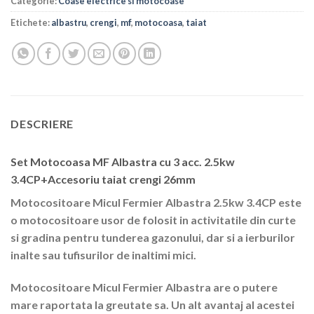
Categorie:
Coase electrice si motocoase
Etichete:
albastru
,
crengi
,
mf
,
motocoasa
,
taiat
DESCRIERE
Set Motocoasa MF Albastra cu 3 acc. 2.5kw
3.4CP+Accesoriu taiat crengi 26mm
Motocositoare Micul Fermier Albastra 2.5kw 3.4CP este
o motocositoare usor de folosit in activitatile din curte
si gradina pentru tunderea gazonului, dar si a ierburilor
inalte sau tufisurilor de inaltimi mici.
Motocositoare Micul Fermier Albastra are o putere
mare raportata la greutate sa. Un alt avantaj al acestei