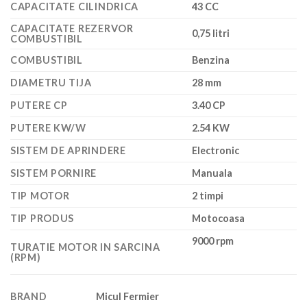
CAPACITATE CILINDRICA
43 CC
CAPACITATE REZERVOR
0,75 litri
COMBUSTIBIL
COMBUSTIBIL
Benzina
DIAMETRU TIJA
28 mm
PUTERE CP
3.40 CP
PUTERE KW/W
2.54 KW
SISTEM DE APRINDERE
Electronic
SISTEM PORNIRE
Manuala
TIP MOTOR
2 timpi
TIP PRODUS
Motocoasa
9000 rpm
TURATIE MOTOR IN SARCINA
(RPM)
BRAND
Micul Fermier