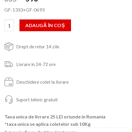
inițial
curent
GF-1310+GF-0693
a
este:
fost:
596lei.
Cantitate Set Motocoasa MF Albastra cu 3 acc. 2.5kw 3.4CP+Acc
ADAUGĂ ÎN COȘ
865lei.
Drept de retur 14 zile
Livrare in 24-72 ore
Deschidere colet la livrare
Suport tehnic gratuit
Taxa unica de livrare 25 LEI oriunde in Romania
*taxa unica se aplica coletelor sub 10Kg