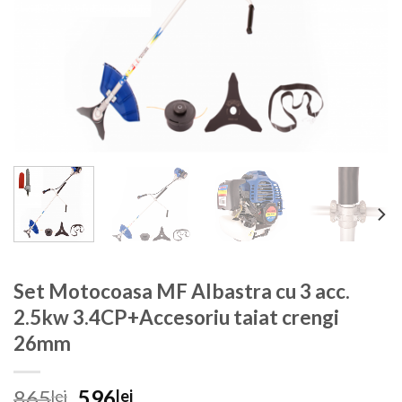
Set Motocoasa MF Albastra cu 3 acc.
2.5kw 3.4CP+Accesoriu taiat crengi
26mm
Prețul
Prețul
865
596
lei
lei