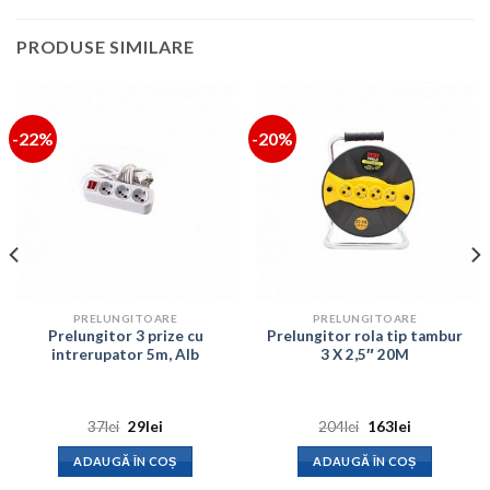
PRODUSE SIMILARE
-22%
-20%
PRELUNGITOARE
PRELUNGITOARE
Prelungitor 3 prize cu
Prelungitor rola tip tambur
intrerupator 5m, Alb
3 X 2,5″ 20M
Prețul
Prețul
Prețul
Prețul
37
lei
29
lei
204
lei
163
lei
inițial
curent
inițial
curent
a
este:
a
este:
ADAUGĂ ÎN COȘ
ADAUGĂ ÎN COȘ
fost:
29lei.
fost:
163lei.
37lei.
204lei.