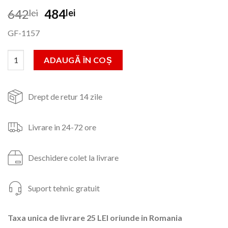
Prețul
Prețul
642
484
lei
lei
inițial
curent
GF-1157
a
este:
fost:
484lei.
Cantitate Motor electric,2.2kw,3000rpm,troian,rosu
ADAUGĂ ÎN COȘ
642lei.
Drept de retur 14 zile
Livrare in 24-72 ore
Deschidere colet la livrare
Suport tehnic gratuit
Taxa unica de livrare 25 LEI oriunde in Romania