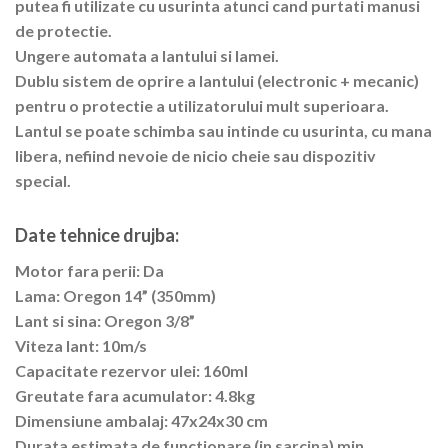
putea fi utilizate cu usurinta atunci cand purtati manusi
de protectie.
Ungere automata a lantului si lamei.
Dublu sistem de oprire a lantului (electronic + mecanic)
pentru o protectie a utilizatorului mult superioara.
Lantul se poate schimba sau intinde cu usurinta, cu mana
libera, nefiind nevoie de nicio cheie sau dispozitiv
special.
Date tehnice drujba:
Motor fara perii: Da
Lama: Oregon 14” (350mm)
Lant si sina: Oregon 3/8”
Viteza lant: 10m/s
Capacitate rezervor ulei: 160ml
Greutate fara acumulator: 4.8kg
Dimensiune ambalaj: 47x24x30 cm
Durata estimata de functionare (in sarcina) min