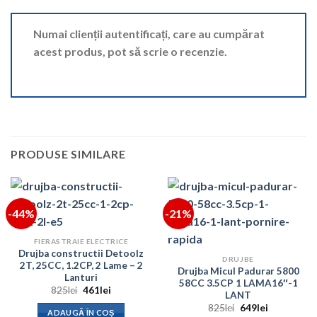
Numai clienții autentificați, care au cumpărat
acest produs, pot să scrie o recenzie.
PRODUSE SIMILARE
-44%
-21%
FIERASTRAIE ELECTRICE
Drujba constructii Detoolz
DRUJBE
2T, 25CC, 1.2CP, 2 Lame – 2
Drujba Micul Padurar 5800
Lanturi
58CC 3.5CP 1 LAMA16″-1
Prețul
Prețul
825
lei
461
lei
LANT
inițial
curent
Prețul
Prețul
a
este:
825
lei
649
lei
ADAUGĂ ÎN COȘ
inițial
curent