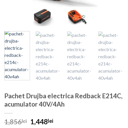
Pachet Drujba electrica Redback E214C,
acumulator 40V/4Ah
Prețul
Prețul
1,856
1,448
lei
lei