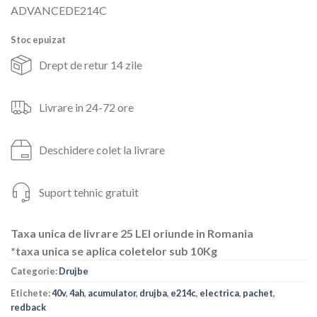
inițial
curent
ADVANCEDE214C
a
este:
fost:
1,448lei.
Stoc epuizat
1,856lei.
Drept de retur 14 zile
Livrare in 24-72 ore
Deschidere colet la livrare
Suport tehnic gratuit
Taxa unica de livrare 25 LEI oriunde in Romania
*taxa unica se aplica coletelor sub 10Kg
Categorie:
Drujbe
Etichete:
40v
,
4ah
,
acumulator
,
drujba
,
e214c
,
electrica
,
pachet
,
redback