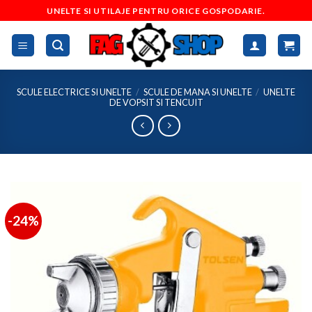
Skip
UNELTE SI UTILAJE PENTRU ORICE GOSPODARIE.
to
content
SCULE ELECTRICE SI UNELTE
/
SCULE DE MANA SI UNELTE
/
UNELTE
DE VOPSIT SI TENCUIT
-24%