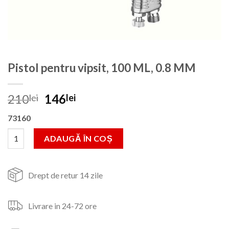
Pistol pentru vipsit, 100 ML, 0.8 MM
Prețul
Prețul
210
146
lei
lei
inițial
curent
73160
a
este:
fost:
146lei.
Cantitate Pistol pentru vipsit, 100 ML, 0.8 MM
ADAUGĂ ÎN COȘ
210lei.
Drept de retur 14 zile
Livrare in 24-72 ore