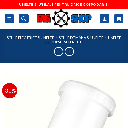
Skip
UNELTE SI UTILAJE PENTRU ORICE GOSPODARIE.
to
content
SCULE ELECTRICE SI UNELTE
/
SCULE DE MANA SI UNELTE
/
UNELTE
DE VOPSIT SI TENCUIT
-30%