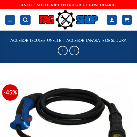
Skip
UNELTE SI UTILAJE PENTRU ORICE GOSPODARIE.
to
content
ACCESORII SCULE SI UNELTE
/
ACCESORII APARATE DE SUDURA
-45%