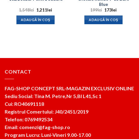
Blue
Prețul
Prețul
Prețul
Prețul
1,548
lei
1,211
lei
199
lei
173
lei
inițial
curent
inițial
curent
a
este:
a
este:
ADAUGĂ ÎN COȘ
ADAUGĂ ÎN COȘ
fost:
1,211lei.
fost:
173lei.
1,548lei.
199lei.
CONTACT
FAG-SHOP CONCEPT SRL-MAGAZIN EXCLUSIV ONLINE
Sediu Social: Tina M. Petre,Nr 5,Bl L41,Sc 1
Cui: RO40691118
Registrul Comertului: J40/2451/2019
Telefon: 0769492534
Email: comenzi@fag-shop.ro
Program Lucru: Luni-Vineri 9.00-17.00