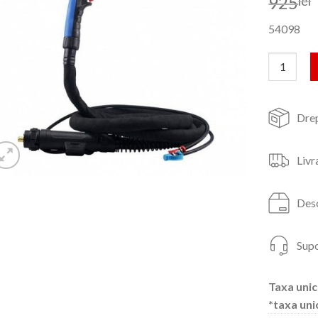
925
lei
54098
Cantitate
Drep
Livr
Desc
Supo
Taxa unic
*taxa uni