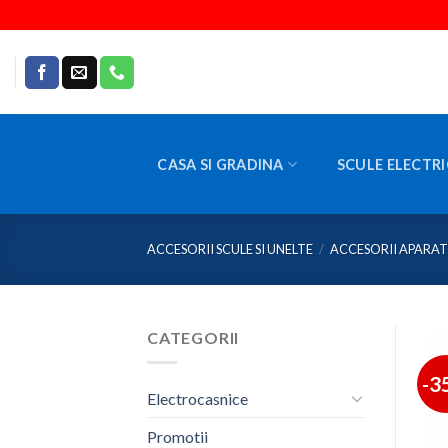
Skip
to
content
CASA SI GRADINA
SCULE ELECTRI
ACCESORII SCULE SI UNELTE
/
ACCESORII APARAT
CATEGORII
-3
Electrocasnice
Promotii