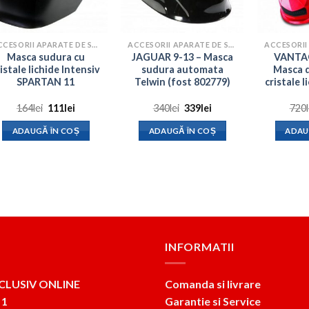
ACCESORII APARATE DE SUDURA
ACCESORII APARATE DE SUDURA
Masca sudura cu
JAGUAR 9-13 – Masca
VANTAG
ristale lichide Intensiv
sudura automata
Masca d
SPARTAN 11
Telwin (fost 802779)
cristale 
Prețul
Prețul
Prețul
Prețul
164
lei
111
lei
340
lei
339
lei
720
inițial
curent
inițial
curent
a
este:
a
este:
ADAUGĂ ÎN COȘ
ADAUGĂ ÎN COȘ
ADAU
fost:
111lei.
fost:
339lei.
164lei.
340lei.
INFORMATII
CLUSIV ONLINE
Comanda si livrare
 1
Garantie si Service