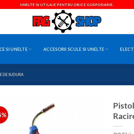
UNELTE SI UTILAJE PENTRU ORICE GOSPODARIE.
CE SI UNELTE
ACCESORII SCULE SI UNELTE
ELECT
E DE SUDURA
Pisto
5%
Racir