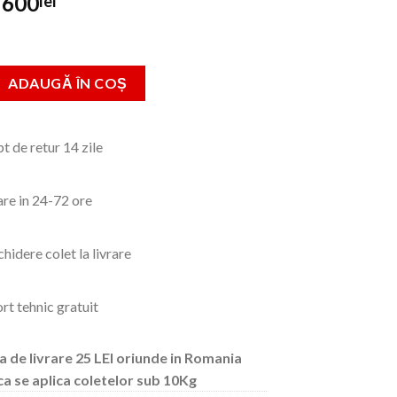
Prețul
Prețul
600
lei
inițial
curent
a
este:
fost:
600lei.
 Pistolet MIG MAG 500A 4m, Racire Apa
ADAUGĂ ÎN COȘ
925lei.
t de retur 14 zile
are in 24-72 ore
hidere colet la livrare
rt tehnic gratuit
a de livrare 25 LEI oriunde in Romania
ca se aplica coletelor sub 10Kg