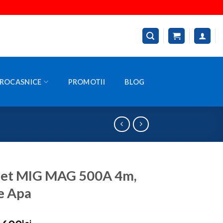
ROCASNICE
PROMOTII
BLOG
let MIG MAG 500A 4m,
e Apa