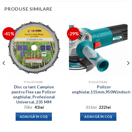
PRODUSE SIMILARE
-41%
-29%
POLIZOARE
POLIZOARE
Disc cu lant Campion
Polizor
pentru Flex sau Polizor
unghiular,115mm,950W,industri
unghiular, Profesional
Universal, 235 MM
Prețul
Prețul
Prețul
Prețul
70
lei
41
lei
311
lei
222
lei
inițial
curent
inițial
curent
a
este:
a
este:
ADAUGĂ ÎN COȘ
ADAUGĂ ÎN COȘ
fost:
41lei.
fost:
222lei.
70lei.
311lei.