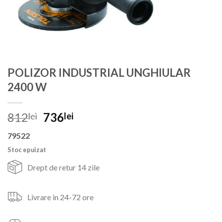
POLIZOR INDUSTRIAL UNGHIULAR
2400 W
Prețul
Prețul
812
736
lei
lei
inițial
curent
79522
a
este:
fost:
736lei.
Stoc epuizat
812lei.
Drept de retur 14 zile
Livrare in 24-72 ore