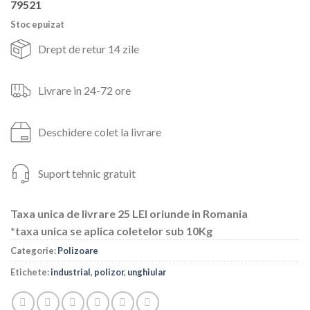
79521
a
este:
fost:
352lei.
Stoc epuizat
460lei.
Drept de retur 14 zile
Livrare in 24-72 ore
Deschidere colet la livrare
Suport tehnic gratuit
Taxa unica de livrare 25 LEI oriunde in Romania
*taxa unica se aplica coletelor sub 10Kg
Categorie:
Polizoare
Etichete:
industrial
,
polizor
,
unghiular