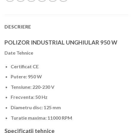
DESCRIERE
POLIZOR INDUSTRIAL UNGHIULAR 950 W
Date Tehnice
Certificat CE
Putere:
950 W
Tensiune:
220-230 V
Frecventa:
50 Hz
Diametru disc:
125 mm
Turatie maxima:
11000 RPM
Specificații tehnice