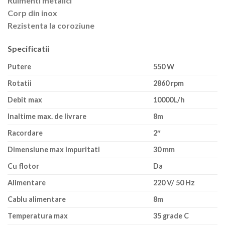
Rulmenti metalici
Corp din inox
Rezistenta la coroziune
Specificatii
Putere
550 W
Rotatii
2860 rpm
Debit max
10000L/h
Inaltime max. de livrare
8m
Racordare
2″
Dimensiune max impuritati
30 mm
Cu flotor
Da
Alimentare
220 V/ 50 Hz
Cablu alimentare
8m
Temperatura max
35 grade C