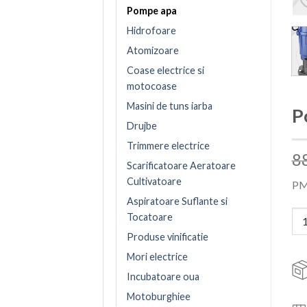
Pompe apa
Hidrofoare
Atomizoare
Coase electrice si
motocoase
Masini de tuns iarba
P
Drujbe
Trimmere electrice
8
Scarificatoare Aeratoare
Cultivatoare
PM
Aspiratoare Suflante si
Can
Tocatoare
Produse vinificatie
Mori electrice
Incubatoare oua
Motoburghiee