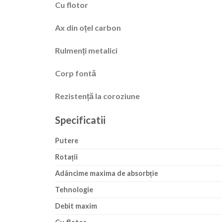
Cu flotor
Ax din oțel carbon
Rulmenți metalici
Corp fontă
Rezistență la coroziune
Specificatii
Putere
Rotații
Adâncime maxima de absorbție
Tehnologie
Debit maxim