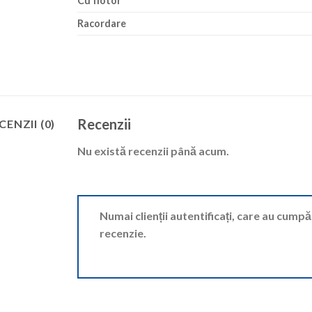
Cu flotor
Racordare
Recenzii
CENZII (0)
Nu există recenzii până acum.
Numai clienții autentificați, care au cump
recenzie.