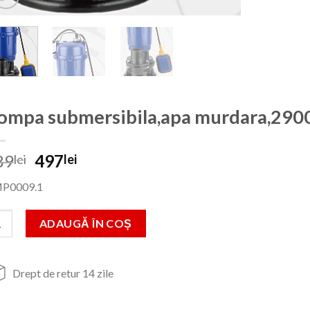
ompa submersibila,apa murdara,29
Prețul
Prețul
89
497
lei
lei
inițial
curent
P0009.1
a
este:
fost:
497lei.
titate Pompa submersibila,apa murdara,2900W,2860rpm,10m
ADAUGĂ ÎN COȘ
889lei.
Drept de retur 14 zile