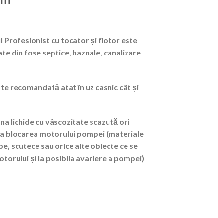
rofesionist cu tocator și flotor este
e din fose septice, haznale, canalizare
e recomandată atat în uz casnic cât și
na lichide cu vâscozitate scazută ori
la blocarea motorului pompei (materiale
pe, scutece sau orice alte obiecte ce se
torului și la posibila avariere a pompei)