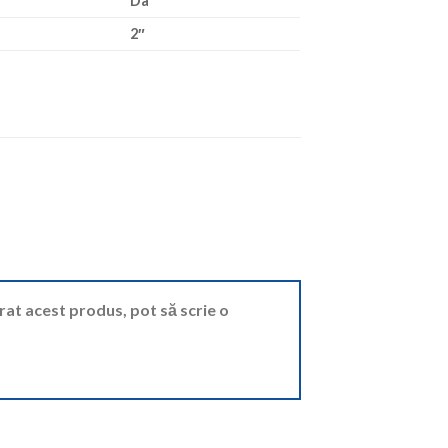
Da
2″
ărat acest produs, pot să scrie o