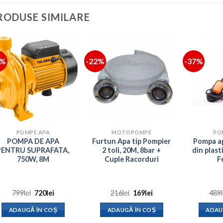
RODUSE SIMILARE
0%
-22%
-37%
POMPE APA
MOTOPOMPE
PO
POMPA DE APA
Furtun Apa tip Pompier
Pompa 
PENTRU SUPRAFATA,
2 toli, 20M, 8bar +
din plas
750W, 8M
Cuple Racorduri
F
Prețul
Prețul
Prețul
Prețul
799
lei
720
lei
216
lei
169
lei
489
inițial
curent
inițial
curent
a
este:
a
este:
ADAUGĂ ÎN COȘ
ADAUGĂ ÎN COȘ
ADAU
fost:
720lei.
fost:
169lei.
799lei.
216lei.