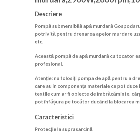
Descriere
Pompă submersibilă apă murdară Gospodarul P
potrivită pentru drenarea apelor murdare uzat
etc.
Această pompă de apă murdară cu tocator est
profesional.
Atenție: nu folosiți pompa de apă pentru a dre
care au in componența materiale ce pot duce 
textile cum ar fi obiecte de îmbrăcăminte, câr
pot înfășura pe tocător ducând la blocarea mo
Caracteristici
Protecție la suprasarcină