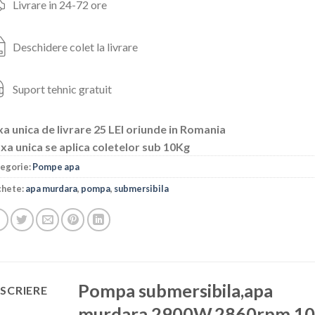
Livrare in 24-72 ore
Deschidere colet la livrare
Suport tehnic gratuit
a unica de livrare 25 LEI oriunde in Romania
xa unica se aplica coletelor sub 10Kg
egorie:
Pompe apa
chete:
apa murdara
,
pompa
,
submersibila
Pompa submersibila,apa
SCRIERE
murdara,2900W,2860rpm,1