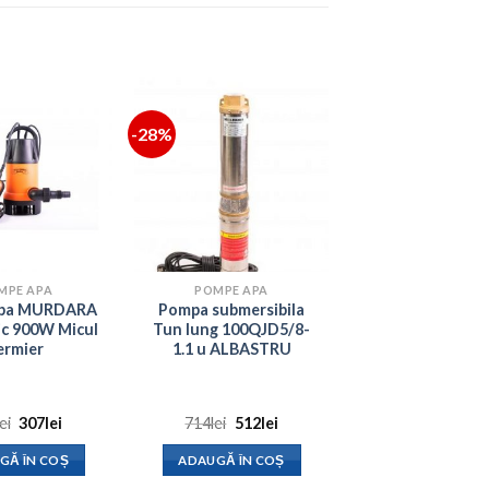
-28%
MPE APA
POMPE APA
apa MURDARA
Pompa submersibila
tic 900W Micul
Tun lung 100QJD5/8-
ermier
1.1 u ALBASTRU
Prețul
Prețul
Prețul
Prețul
lei
307
lei
714
lei
512
lei
inițial
curent
inițial
curent
a
este:
a
este:
GĂ ÎN COȘ
ADAUGĂ ÎN COȘ
fost:
307lei.
fost:
512lei.
489lei.
714lei.