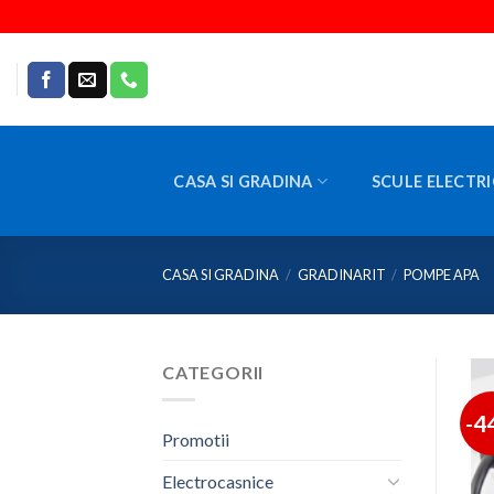
Skip
to
content
CASA SI GRADINA
SCULE ELECTRI
CASA SI GRADINA
/
GRADINARIT
/
POMPE APA
CATEGORII
-4
Promotii
Electrocasnice