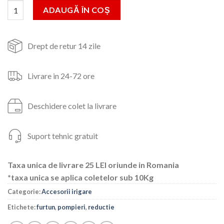
fost:
68lei.
Cantitate Reductie furtun de pompieri 3",2.5",2"
ADAUGĂ ÎN COȘ
81lei.
Drept de retur 14 zile
Livrare in 24-72 ore
Deschidere colet la livrare
Suport tehnic gratuit
Taxa unica de livrare 25 LEI oriunde in Romania
*taxa unica se aplica coletelor sub 10Kg
Categorie:
Accesorii irigare
Etichete:
furtun
,
pompieri
,
reductie