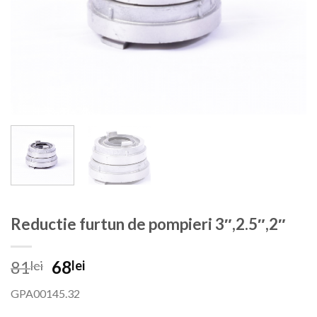
Reductie furtun de pompieri 3″,2.5″,2″
Prețul
Prețul
81
68
lei
lei
inițial
curent
GPA00145.32
a
este: