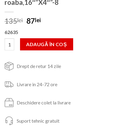
roaba,16″”X4″”-8
Prețul
Prețul
135
87
lei
lei
inițial
curent
62635
a
este:
fost:
87lei.
Cantitate Roata pneumatica pentru roaba,16""X4""-8
ADAUGĂ ÎN COȘ
135lei.
Drept de retur 14 zile
Livrare in 24-72 ore
Deschidere colet la livrare
Suport tehnic gratuit