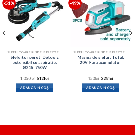
-51%
-49%
SLEFUITOARE RINDELE ELECTRICE
SLEFUITOARE RINDELE ELECTRICE
Slefuitor pereti Detoolz
Masina de slefuit Total,
extensibil cu aspiratie,
20V, Fara acumulator
Ø215, 750W
Prețul
Prețul
Prețul
Prețul
1,050
lei
512
lei
450
lei
228
lei
inițial
curent
inițial
curent
a
este:
a
este:
ADAUGĂ ÎN COȘ
ADAUGĂ ÎN COȘ
fost:
512lei.
fost:
228lei.
1,050lei.
450lei.