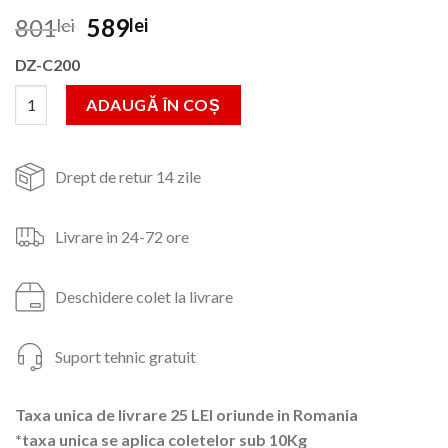
Prețul
Prețul
801
589
lei
lei
inițial
curent
DZ-C200
a
este:
fost:
589lei.
Cantitate Slefuitor de Pereti Extensibil cu Led si Sac Detoolz 
ADAUGĂ ÎN COȘ
801lei.
Drept de retur 14 zile
Livrare in 24-72 ore
Deschidere colet la livrare
Suport tehnic gratuit
Taxa unica de livrare 25 LEI oriunde in Romania
*taxa unica se aplica coletelor sub 10Kg