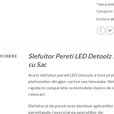
*taxa uni
Categorie:
Etichete:
e
Slefuitor Pereti LED Deto
SCRIERE
cu Sac
Acest slefuitor pereti LED Detoolz a fost proi
plafoanelor din gips-carton sau tencuiala. Slef
rapida in comparatie cu metodele clasice de sl
renovari.
Slefuitorul de pereti este destinat aplicatiil
permitandu-i executarea operatiilor de: