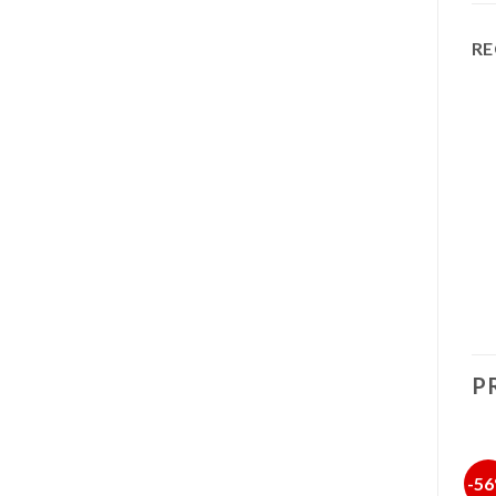
RE
P
-26%
-26%
-5