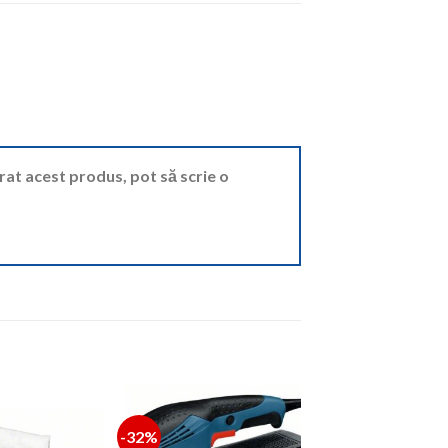
ărat acest produs, pot să scrie o
-32%