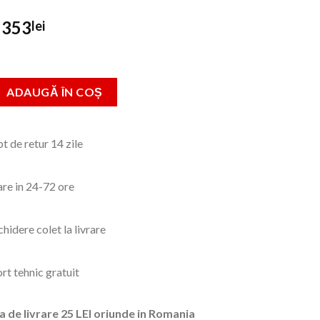
Prețul
Prețul
353
lei
inițial
curent
a
este:
fost:
353lei.
 Slefuitor Pereti-LED Detoolz 750W Ø180mm 2500rpm cu Sac
ADAUGĂ ÎN COȘ
455lei.
t de retur 14 zile
are in 24-72 ore
hidere colet la livrare
rt tehnic gratuit
a de livrare 25 LEI oriunde in Romania