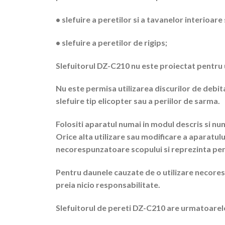
• slefuire a peretilor si a tavanelor interioare
• slefuire a peretilor de rigips;
Slefuitorul DZ-C210 nu este proiectat pentru u
Nu este permisa utilizarea discurilor de debita
slefuire tip elicopter sau a periilor de sarma.
Folositi aparatul numai in modul descris si num
Orice alta utilizare sau modificare a aparatulu
necorespunzatoare scopului si reprezinta per
Pentru daunele cauzate de o utilizare necore
preia nicio responsabilitate.
Slefuitorul de pereti DZ-C210 are urmatoarele