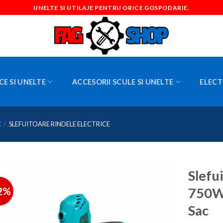
UNELTE SI UTILAJE PENTRU ORICE GOSPODARIE.
CE SI UNELTE
ACCESORII SCULE SI UNELTE
ELECT
C
/
SLEFUITOARE RINDELE ELECTRICE
Slefu
2%
750W
Sac