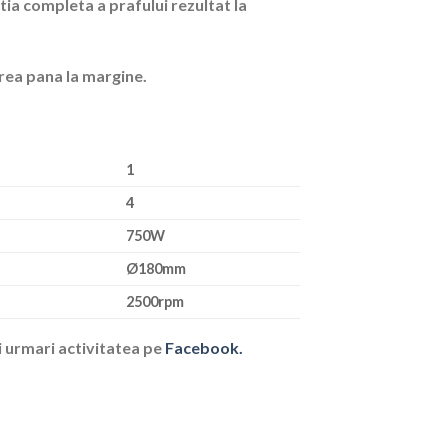
rtia completa a prafului rezultat la
rea pana la margine.
1
4
750W
Ø180mm
2500rpm
i urmari activitatea pe
Facebook.