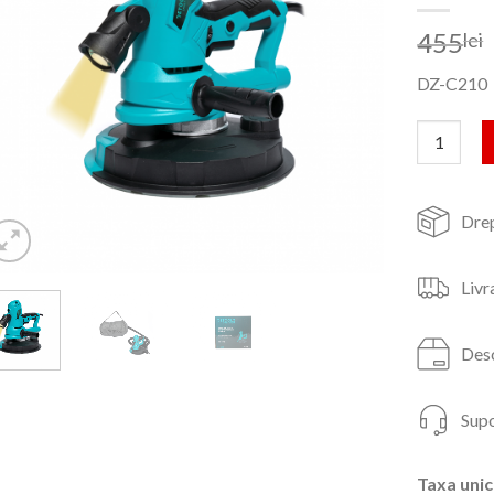
455
lei
DZ-C210
Cantitate
Drep
Livr
Desc
Supo
Taxa unic