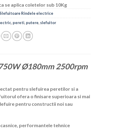
ca se aplica coletelor sub 10Kg
Slefuitoare Rindele electrice
lectric
,
pereti
,
putere
,
slefuitor
olz 750W Ø180mm 2500rpm
ectat pentru slefuirea peretilor si a
uitorul ofera o finisare superioara si mai
efuire pentru constructii noi sau
or casnice, performantele tehnice