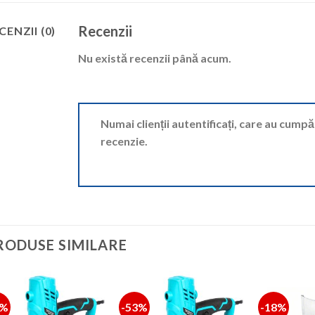
Recenzii
CENZII (0)
Nu există recenzii până acum.
Numai clienții autentificați, care au cump
recenzie.
RODUSE SIMILARE
6%
-53%
-18%