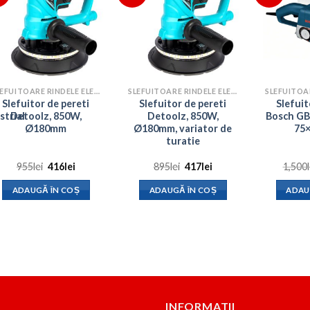
SLEFUITOARE RINDELE ELECTRICE
SLEFUITOARE RINDELE ELECTRICE
Slefuitor de pereti
Slefuitor de pereti
Slefui
strial
Detoolz, 850W,
Detoolz, 850W,
Bosch GB
Ø180mm
Ø180mm, variator de
75
turatie
Prețul
Prețul
Prețul
Prețul
955
lei
416
lei
895
lei
417
lei
1,500
inițial
curent
inițial
curent
a
este:
a
este:
ADAUGĂ ÎN COȘ
ADAUGĂ ÎN COȘ
ADAU
fost:
416lei.
fost:
417lei.
955lei.
895lei.
INFORMATII