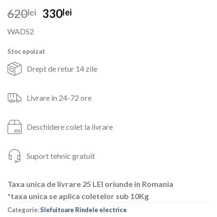
Prețul
Prețul
620
330
lei
lei
inițial
curent
WADS2
a
este:
fost:
330lei.
Stoc epuizat
620lei.
Drept de retur 14 zile
Livrare in 24-72 ore
Deschidere colet la livrare
Suport tehnic gratuit
Taxa unica de livrare 25 LEI oriunde in Romania
*taxa unica se aplica coletelor sub 10Kg
Categorie:
Slefuitoare Rindele electrice