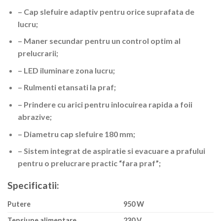
– Cap slefuire adaptiv pentru orice suprafata de
lucru;
– Maner secundar pentru un control optim al
prelucrarii;
– LED iluminare zona lucru;
– Rulmenti etansati la praf;
– Prindere cu arici pentru inlocuirea rapida a foii
abrazive;
– Diametru cap slefuire 180 mm;
– Sistem integrat de aspiratie si evacuare a prafului
pentru o prelucrare practic “fara praf”;
Specificatii:
Putere
950 W
Tensiune alimentare
230 V