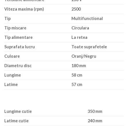
Viteza maxima (rpm)
2500
Tip
Multifunctional
Tip miscare
Circulara
Tip alimentare
La retea
Suprafata lucru
Toate suprafetele
Culoare
Oranj/Negru
Diametru disc
180 mm
Lungime
58 cm
Latime
57 cm
Lungime cutie
350 mm
Latime cutie
240 mm