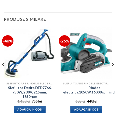
PRODUSE SIMILARE
-48%
-26%
SLEFUITOARE RINDELE ELECTRICE
SLEFUITOARE RINDELE ELECTRICE
Slefuitor Dedra DED7766,
Rindea
750W, 230V, 215mm,
electrica,1050W,16000rpm,indu
1850rpm
Prețul
Prețul
Prețul
Prețul
1,455
lei
755
lei
602
lei
448
lei
inițial
curent
inițial
curent
a
este:
a
este:
ADAUGĂ ÎN COȘ
ADAUGĂ ÎN COȘ
fost:
755lei.
fost:
448lei.
1,455lei.
602lei.