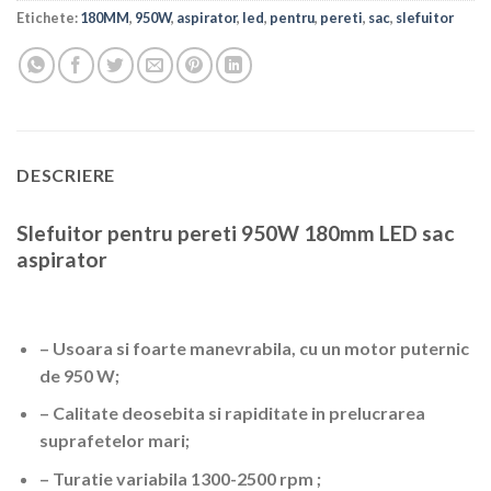
Etichete:
180MM
,
950W
,
aspirator
,
led
,
pentru
,
pereti
,
sac
,
slefuitor
DESCRIERE
Slefuitor pentru pereti 950W 180mm LED sac
aspirator
– Usoara si foarte manevrabila, cu un motor puternic
de 950 W;
– Calitate deosebita si rapiditate in prelucrarea
suprafetelor mari;
– Turatie variabila 1300-2500 rpm ;