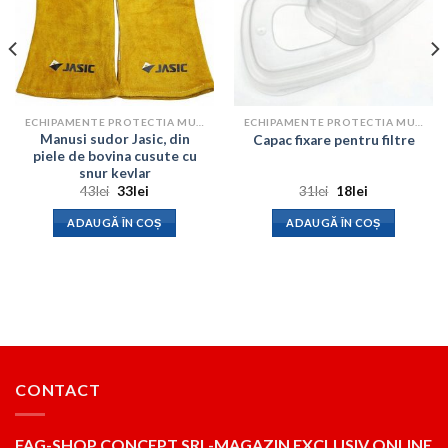
ECHIPAMENTE PROTECTIA MUNCII
ECHIPAMENTE PROTECTIA MUNCII
Manusi sudor Jasic, din
Capac fixare pentru filtre
piele de bovina cusute cu
snur kevlar
Prețul
Prețul
Prețul
Prețul
43
lei
33
lei
31
lei
18
lei
inițial
curent
inițial
curent
a
este:
a
este:
ADAUGĂ ÎN COȘ
ADAUGĂ ÎN COȘ
fost:
33lei.
fost:
18lei.
43lei.
31lei.
CONTACT
FAG-SHOP CONCEPT SRL-MAGAZIN EXCLUSIV ONLINE