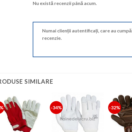
Nu există recenzii până acum.
Numai clienții autentificați, care au cump
recenzie.
RODUSE SIMILARE
8%
-34%
-32%