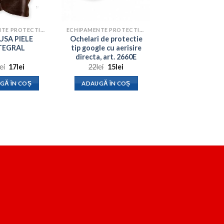
ECHIPAMENTE PROTECTIA MUNCII
ECHIPAMENTE PROTECTIA MUNCII
SA PIELE
Ochelari de protectie
TEGRAL
tip google cu aerisire
directa, art. 2660E
Prețul
Prețul
Prețul
Prețul
lei
17
lei
22
lei
15
lei
inițial
curent
inițial
curent
a
este:
a
este:
GĂ ÎN COȘ
ADAUGĂ ÎN COȘ
fost:
17lei.
fost:
15lei.
25lei.
22lei.