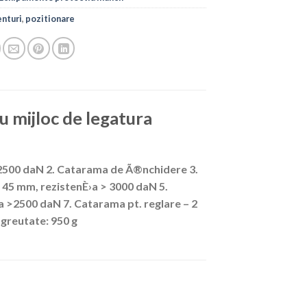
enturi
,
pozitionare
u mijloc de legatura
 > 2500 daN 2. Catarama de Ã®nchidere 3.
 45 mm, rezistenÈ›a > 3000 daN 5.
a >2500 daN 7. Catarama pt. reglare – 2
 greutate: 950 g