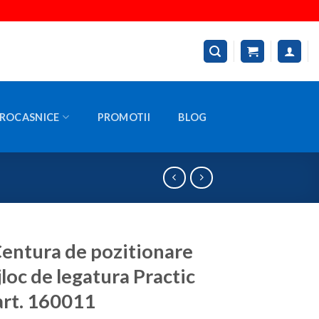
ROCASNICE
PROMOTII
BLOG
entura de pozitionare
jloc de legatura Practic
 art. 160011