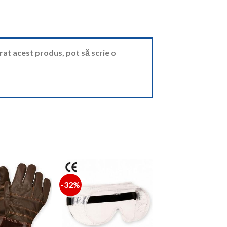
ărat acest produs, pot să scrie o
-32%