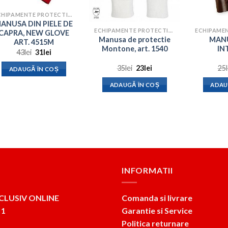
ECHIPAMENTE PROTECTIA MUNCII
ANUSA DIN PIELE DE
ECHIPAMENTE PROTECTIA MUNCII
CAPRA, NEW GLOVE
Manusa de protectie
MANU
ART. 4515M
Montone, art. 1540
IN
Prețul
Prețul
43
lei
31
lei
inițial
curent
a
este:
Prețul
Prețul
35
lei
23
lei
25
ADAUGĂ ÎN COȘ
fost:
31lei.
inițial
curent
43lei.
a
este:
ADAUGĂ ÎN COȘ
ADAU
fost:
23lei.
35lei.
INFORMATII
CLUSIV ONLINE
Comanda si livrare
 1
Garantie si Service
Politica returnare