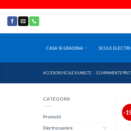
Skip
to
content
CASA SI GRADINA
SCULE ELECTRI
ACCESORII SCULE SI UNELTE
/
ECHIPAMENTE PRO
CATEGORII
-1
Promotii
Electrocasnice