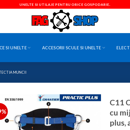
UNELTE SI UTILAJE PENTRU ORICE GOSPODARIE.
CE SI UNELTE
ACCESORII SCULE SI UNELTE
ELECT
TECTIA MUNCII
C11 C
9%
cu mi
plus,