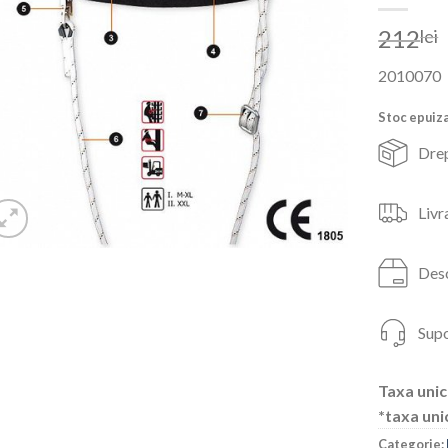
212
lei
2010070
Stoc epuiz
Drep
Livr
Desc
Supo
Taxa unic
*taxa uni
Categorie: