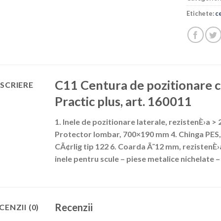
Etichete:
c
C11 Centura de pozitionare c
SCRIERE
Practic plus, art. 160011
1. Inele de pozitionare laterale, rezistenÈ›a
Protector lombar, 700×190 mm 4. Chinga PES,
CÃ¢rlig tip 122 6. Coarda Ã˜12 mm, rezistenÈ›
inele pentru scule – piese metalice nichelate –
Recenzii
CENZII (0)