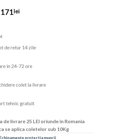
Prețul
Prețul
171
lei
inițial
curent
a
este:
fost:
171lei.
at
212lei.
t de retur 14 zile
are in 24-72 ore
hidere colet la livrare
rt tehnic gratuit
a de livrare 25 LEI oriunde in Romania
ca se aplica coletelor sub 10Kg
Echipamente protectia muncii