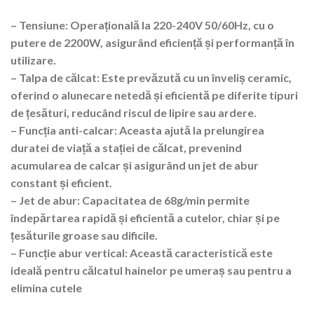
– Tensiune: Operațională la 220-240V 50/60Hz, cu o
putere de 2200W, asigurând eficiență și performanță în
utilizare.
– Talpa de călcat: Este prevăzută cu un înveliș ceramic,
oferind o alunecare netedă și eficientă pe diferite tipuri
de țesături, reducând riscul de lipire sau ardere.
– Funcția anti-calcar: Aceasta ajută la prelungirea
duratei de viață a stației de călcat, prevenind
acumularea de calcar și asigurând un jet de abur
constant și eficient.
– Jet de abur: Capacitatea de 68g/min permite
îndepărtarea rapidă și eficientă a cutelor, chiar și pe
țesăturile groase sau dificile.
– Funcție abur vertical: Această caracteristică este
ideală pentru călcatul hainelor pe umeraș sau pentru a
elimina cutele