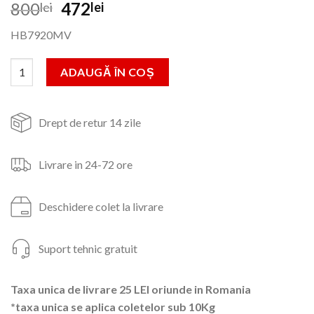
Prețul
Prețul
800
472
lei
lei
inițial
curent
HB7920MV
a
este:
fost:
472lei.
Cantitate Statie de calcat HAUSBERG HB7920MV, 2200W, 1000m
ADAUGĂ ÎN COȘ
800lei.
Drept de retur 14 zile
Livrare in 24-72 ore
Deschidere colet la livrare
Suport tehnic gratuit
Taxa unica de livrare 25 LEI oriunde in Romania
*taxa unica se aplica coletelor sub 10Kg