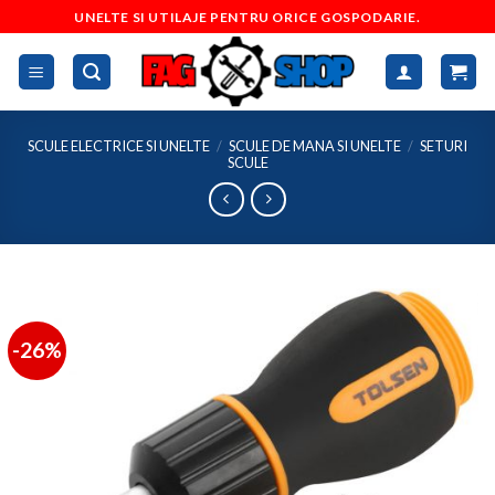
Skip
UNELTE SI UTILAJE PENTRU ORICE GOSPODARIE.
to
content
SCULE ELECTRICE SI UNELTE
/
SCULE DE MANA SI UNELTE
/
SETURI
SCULE
-26%