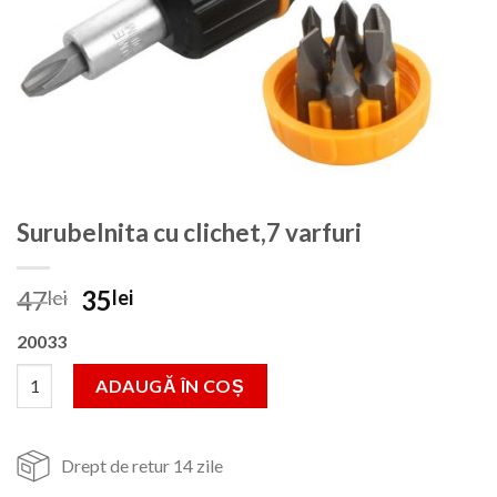
Surubelnita cu clichet,7 varfuri
Prețul
Prețul
47
35
lei
lei
inițial
curent
20033
a
este:
fost:
35lei.
Cantitate Surubelnita cu clichet,7 varfuri
ADAUGĂ ÎN COȘ
47lei.
Drept de retur 14 zile