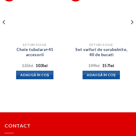
SETURI SCULE
SETURI SCULE
Cheie tubulara+41
Set varfuri de surubelnite,
accesorii
40 de bucati
Prețul
Prețul
Prețul
Prețul
135
lei
103
lei
199
lei
157
lei
inițial
curent
inițial
curent
a
este:
a
este:
ADAUGĂ ÎN COȘ
ADAUGĂ ÎN COȘ
fost:
103lei.
fost:
157lei.
135lei.
199lei.
CONTACT