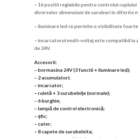
– 16 pozitii reglabile pentru controlul cuplulu
diverselor dimensiuni de suruburi in diferite 
– iluminare led ce permite o vizibilitate foarte
– incarcatorul multi-voltaj este compatibil la a
de 24V.
Accesorii:
– bormasina 24V (3 functii + iluminare led);
– 2 acumulatori;
– incarcator;
– ruletă + 3 surubelnițe (normale);
– 6 burghie;
– lampă de control electronică;
– șfic;
– cater;
– 8 capete de surubelnita;