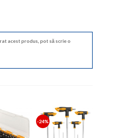
ărat acest produs, pot să scrie o
-24%