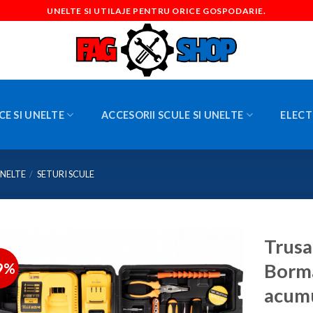
UNELTE SI UTILAJE PENTRU ORICE GOSPODARIE.
CE SI UNELTE
ACCESORII SCULE SI UNELTE
ELECT
UNELTE
/
SETURI SCULE
Trusa
9%
Borma
acumu