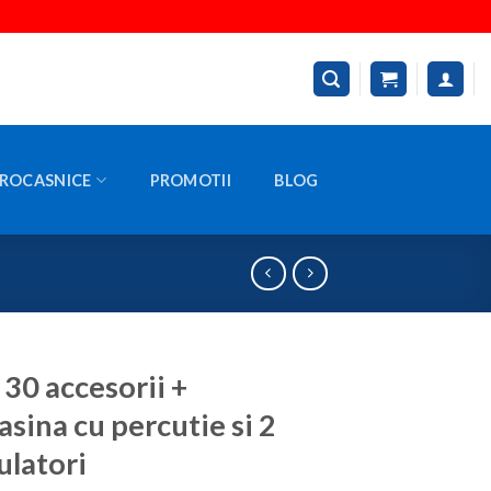
ROCASNICE
PROMOTII
BLOG
 30 accesorii +
sina cu percutie si 2
latori