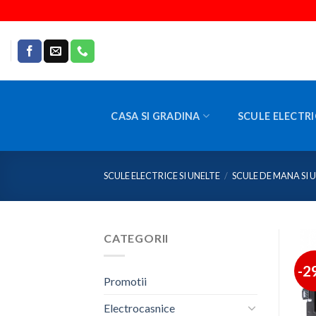
Skip
to
content
CASA SI GRADINA
SCULE ELECTRI
SCULE ELECTRICE SI UNELTE
/
SCULE DE MANA SI 
CATEGORII
-2
Promotii
Electrocasnice