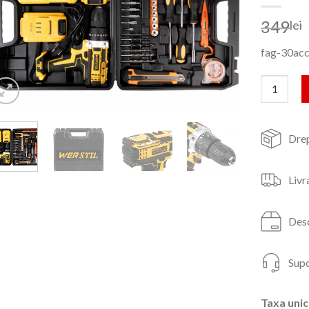
349
lei
fag-30ac
Cantitate 
Drep
Livr
Desc
Supo
Taxa unic