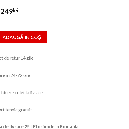
Prețul
Prețul
249
lei
inițial
curent
c
a
este:
fost:
249lei.
Trusa 30 accesorii + Bormasina cu percutie si 2 acumulatori
ADAUGĂ ÎN COȘ
349lei.
t de retur 14 zile
are in 24-72 ore
hidere colet la livrare
rt tehnic gratuit
a de livrare 25 LEI oriunde in Romania