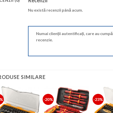
Recenzii
CENZII (0)
Nu există recenzii până acum.
Numai clienții autentificați, care au cump
recenzie.
RODUSE SIMILARE
7%
-20%
-23%