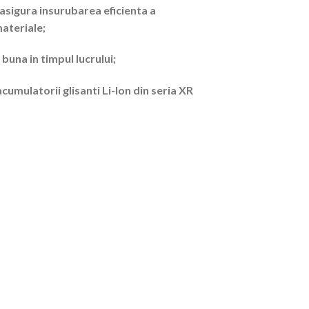
i asigura insurubarea eficienta a
materiale;
 buna in timpul lucrului;
cumulatorii glisanti Li-Ion din seria XR