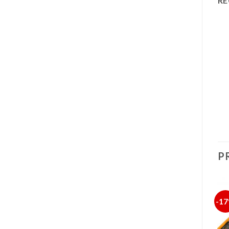
RE
P
-31%
-24%
-1