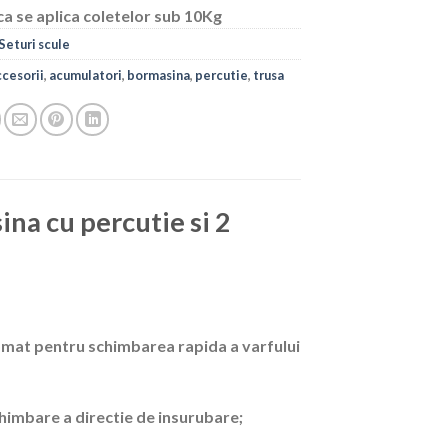
ca se aplica coletelor sub 10Kg
Seturi scule
ccesorii
,
acumulatori
,
bormasina
,
percutie
,
trusa
ina cu percutie si 2
omat pentru schimbarea rapida a varfului
chimbare a directie de insurubare;