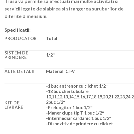
Trusa va permite sa efectuati mai multe activitati si
servicii legate de slabirea si strangerea suruburilor de
diferite dimensiuni.
Specificatii
:
PRODUCATOR
Total
SISTEM DE
1/2″
PRINDERE
ALTE DETALII
Material: Cr-V
-1 buc antrenor cu clichet 1/2″
-18 buc chei tubulare
10,11,12,13,14,15,16,17,18,19,20,21,22,23,24,
2buc 1/2″
KIT DE
LIVRARE
-Prelungitor 1 buc 1/2″
-Maner clupa tip T 1 buc 1/2″
-Intermediar cardanic 1 buc 1/2″
-Dispozitiv de prindere cu clicket