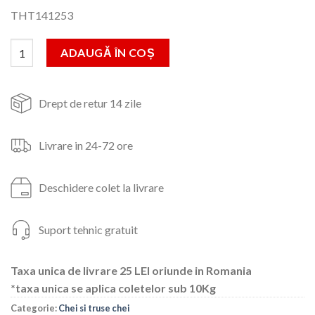
inițial
curent
THT141253
a
este:
fost:
311lei.
Cantitate Trusa de chei tubulare,1/2,cu antrenor,24 piese,(indus
ADAUGĂ ÎN COȘ
410lei.
Drept de retur 14 zile
Livrare in 24-72 ore
Deschidere colet la livrare
Suport tehnic gratuit
Taxa unica de livrare 25 LEI oriunde in Romania
*taxa unica se aplica coletelor sub 10Kg
Categorie:
Chei si truse chei