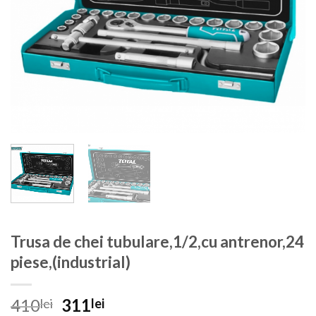
Trusa de chei tubulare,1/2,cu antrenor,24
piese,(industrial)
Prețul
Prețul
410
311
lei
lei