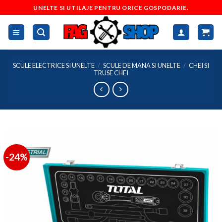
Skip
UNELTE SI UTILAJE PENTRU ORICE GOSPODARIE.
to
content
SCULE ELECTRICE SI UNELTE
/
SCULE DE MANA SI UNELTE
/
CHEI SI
TRUSE CHEI
-24%