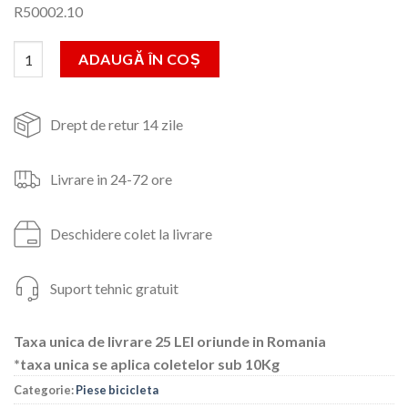
R50002.10
a
este:
fost:
14lei.
Cantitate Lanterna cob,(KK-600)
ADAUGĂ ÎN COȘ
26lei.
Drept de retur 14 zile
Livrare in 24-72 ore
Deschidere colet la livrare
Suport tehnic gratuit
Taxa unica de livrare 25 LEI oriunde in Romania
*taxa unica se aplica coletelor sub 10Kg
Categorie:
Piese bicicleta