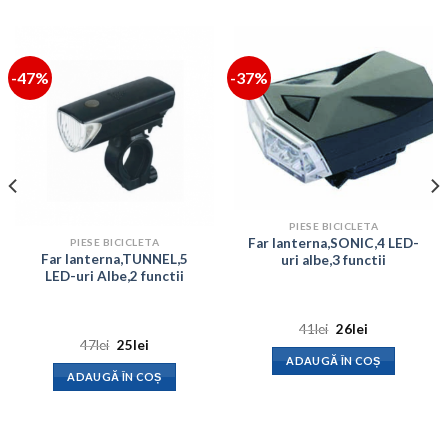
-47%
-37%
PIESE BICICLETA
Far lanterna,SONIC,4 LED-
PIESE BICICLETA
Far lanterna,TUNNEL,5
uri albe,3 functii
LED-uri Albe,2 functii
Prețul
Prețul
41
lei
26
lei
inițial
curent
Prețul
Prețul
47
lei
25
lei
a
este:
inițial
curent
ADAUGĂ ÎN COȘ
fost:
26lei.
a
este:
ADAUGĂ ÎN COȘ
41lei.
fost:
25lei.
47lei.