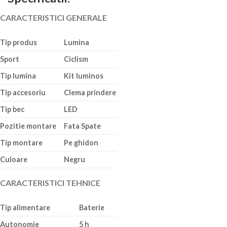
CARACTERISTICI GENERALE
Tip produs
Lumina
Sport
Ciclism
Tip lumina
Kit luminos
Tip accesoriu
Clema prindere
Tip bec
LED
Pozitie montare
Fata Spate
Tip montare
Pe ghidon
Culoare
Negru
CARACTERISTICI TEHNICE
Tip alimentare
Baterie
Autonomie
5 h