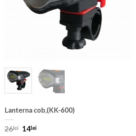
Lanterna cob,(KK-600)
Prețul
Prețul
26
14
lei
lei
inițial
curent